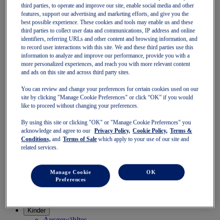
Strumpfwaren
third parties, to operate and improve our site, enable social media and other
features, support our advertising and marketing efforts, and give you the
Damen
best possible experience. These cookies and tools may enable us and these
Ausgewähltes
third parties to collect user data and communications, IP address and online
Stabilitätsschuhe
identifiers, referring URLs and other content and browsing information, and
Neutrale Schuhe
to record user interactions with this site. We and these third parties use this
Schnelle Schuhe
information to analyze and improve our performance, provide you with a
Schuhe
more personalized experiences, and reach you with more relevant content
Laufen
and ads on this site and across third party sites.
Trailrunning
Tennis
You can review and change your preferences for certain cookies used on our
Hallen
site by clicking "Manage Cookie Preferences" or click “OK” if you would
SportStyle
like to proceed without changing your preferences.
Bekleidung
Sport-BHs
By using this site or clicking "OK" or "Manage Cookie Preferences" you
Kurzarmshirts
acknowledge and agree to our
Privacy Policy,
Cookie Policy,
Terms &
Langarmshirts
Conditions,
and
Terms of Sale
which apply to your use of our site and
Jacken und Westen
related services.
Sporttights & Leggings
Shorts
Manage Cookie
OK
Hosen
Preferences
Zubehör
Kopfbedeckungen
Strumpfwaren
Kinder
Ausgewähltes