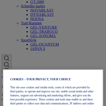
GT-1000
Schneller laufen
NOVABLAST
DYNABLAST
NOOSA
Trail Running
GEL-VENTURE
GEL-TRABUCO
GEL-SONOMA
SportStyle
GEL-QUANTUM
JAPAN S
COOKIES – YOUR PRIVACY, YOUR CHOICE
OneASICS™-Mitgliedschaft
This site uses cookies and similar tools, some of which are provided by
third parties, to operate and improve our site, enable social media and other
Genieße kostenlosen Versand, kostenlose Rücksendungen,
features, support our advertising and marketing efforts, and give you the
exklusive Rabatte und mehr – mit den OneASICS™-Vorteilen.
best possible experience. These cookies and tools may enable us and these
third parties to collect user data and communications, IP address and online