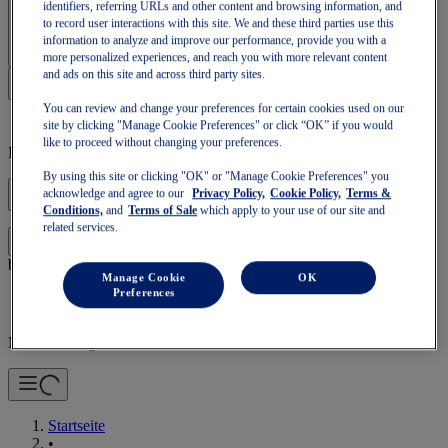
identifiers, referring URLs and other content and browsing information, and
Anmelden | Konto erstellen
to record user interactions with this site. We and these third parties use this
information to analyze and improve our performance, provide you with a
more personalized experiences, and reach you with more relevant content
and ads on this site and across third party sites.
You can review and change your preferences for certain cookies used on our
site by clicking "Manage Cookie Preferences" or click “OK” if you would
like to proceed without changing your preferences.
Ihr Warenkorb ist leer
By using this site or clicking "OK" or "Manage Cookie Preferences" you
acknowledge and agree to our
Privacy Policy,
Cookie Policy,
Terms &
Conditions,
and
Terms of Sale
which apply to your use of our site and
related services.
um mit Ihrer Tasche fortzufahren oder eine neue zu
Einloggen
beginnen.
Manage Cookie
OK
Preferences
Mobile Navigation
Startseite
•