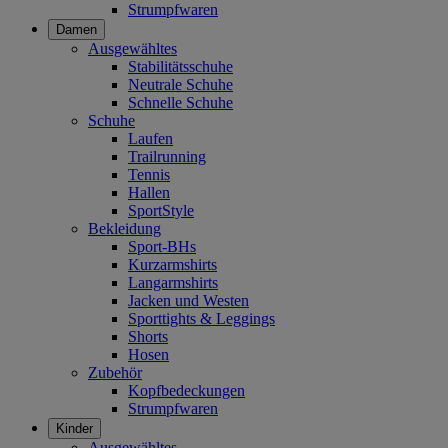
Strumpfwaren
Damen
Ausgewähltes
Stabilitätsschuhe
Neutrale Schuhe
Schnelle Schuhe
Schuhe
Laufen
Trailrunning
Tennis
Hallen
SportStyle
Bekleidung
Sport-BHs
Kurzarmshirts
Langarmshirts
Jacken und Westen
Sporttights & Leggings
Shorts
Hosen
Zubehör
Kopfbedeckungen
Strumpfwaren
Kinder
Ausgewähltes