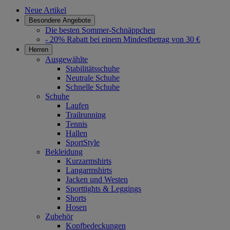
Neue Artikel
Besondere Angebote
Die besten Sommer-Schnäppchen
- 20% Rabatt bei einem Mindestbetrag von 30 €
Herren
Ausgewählte
Stabilitätsschuhe
Neutrale Schuhe
Schnelle Schuhe
Schuhe
Laufen
Trailrunning
Tennis
Hallen
SportStyle
Bekleidung
Kurzarmshirts
Langarmshirts
Jacken und Westen
Sporttights & Leggings
Shorts
Hosen
Zubehör
Kopfbedeckungen