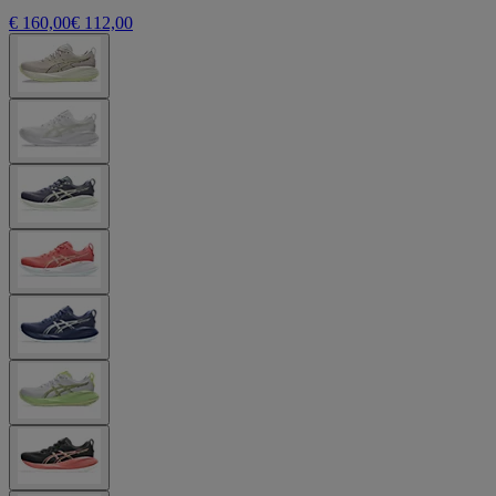
€ 160,00
€ 112,00