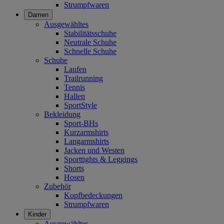
Strumpfwaren
Damen
Ausgewähltes
Stabilitätsschuhe
Neutrale Schuhe
Schnelle Schuhe
Schuhe
Laufen
Trailrunning
Tennis
Hallen
SportStyle
Bekleidung
Sport-BHs
Kurzarmshirts
Langarmshirts
Jacken und Westen
Sporttights & Leggings
Shorts
Hosen
Zubehör
Kopfbedeckungen
Strumpfwaren
Kinder
Ausgewähltes