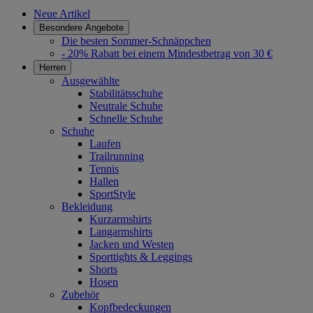
Neue Artikel
Besondere Angebote
Die besten Sommer-Schnäppchen
- 20% Rabatt bei einem Mindestbetrag von 30 €
Herren
Ausgewählte
Stabilitätsschuhe
Neutrale Schuhe
Schnelle Schuhe
Schuhe
Laufen
Trailrunning
Tennis
Hallen
SportStyle
Bekleidung
Kurzarmshirts
Langarmshirts
Jacken und Westen
Sporttights & Leggings
Shorts
Hosen
Zubehör
Kopfbedeckungen