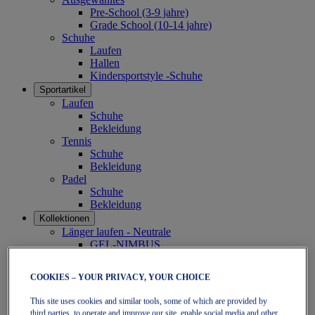
Pre-School (3-9 jahre)
Grade School (10-14 jahre)
Schuhe
Laufen
Hallen
Kindersportstyle -Schuhe
Sportartikel
Laufen
Schuhe
Bekleidung
Tennis
Schuhe
Bekleidung
Padel
Schuhe
Bekleidung
Kollektionen
Länger laufen - Neutrale
GEL-NIMBUS
GEL-CUMULUS
GEL-PULSE
COOKIES – YOUR PRIVACY, YOUR CHOICE
Länger laufen - Stabilitäts
GEL-KAYANO
This site uses cookies and similar tools, some of which are provided by
GT-2000
third parties, to operate and improve our site, enable social media and other