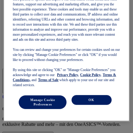
GT-1000
features, support our advertising and marketing efforts, and give you the
Schneller laufen
best possible experience. These cookies and tools may enable us and these
NOVABLAST
third parties to collect user data and communications, IP address and online
DYNABLAST
identifiers, referring URLs and other content and browsing information, and
NOOSA
to record user interactions with this site. We and these third parties use this
Trail Running
information to analyze and improve our performance, provide you with a
GEL-VENTURE
more personalized experiences, and reach you with more relevant content
GEL-TRABUCO
and ads on this site and across third party sites.
GEL-SONOMA
You can review and change your preferences for certain cookies used on our
SportStyle
site by clicking "Manage Cookie Preferences" or click “OK” if you would
GEL-QUANTUM
like to proceed without changing your preferences.
JAPAN S
By using this site or clicking "OK" or "Manage Cookie Preferences" you
acknowledge and agree to our
Privacy Policy,
Cookie Policy,
Terms &
Conditions,
and
Terms of Sale
which apply to your use of our site and
related services.
Manage Cookie
OK
Preferences
OneASICS™-Mitgliedschaft
Genieße kostenlosen Versand, kostenlose Rücksendungen,
exklusive Rabatte und mehr – mit den OneASICS™-Vorteilen.