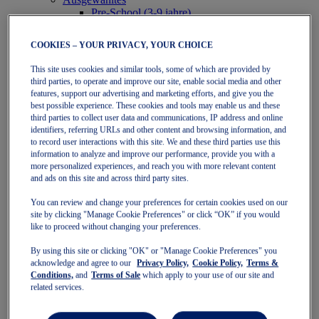
Pre-School (3-9 jahre)
Grade School (10-14 jahre)
Schuhe
COOKIES – YOUR PRIVACY, YOUR CHOICE
Laufen
Hallen
This site uses cookies and similar tools, some of which are provided by
Kindersportstyle -Schuhe
third parties, to operate and improve our site, enable social media and other
Sportartikel
features, support our advertising and marketing efforts, and give you the
Laufen
best possible experience. These cookies and tools may enable us and these
Schuhe
third parties to collect user data and communications, IP address and online
Bekleidung
identifiers, referring URLs and other content and browsing information, and
Tennis
to record user interactions with this site. We and these third parties use this
information to analyze and improve our performance, provide you with a
Schuhe
more personalized experiences, and reach you with more relevant content
Bekleidung
and ads on this site and across third party sites.
Padel
Schuhe
You can review and change your preferences for certain cookies used on our
Bekleidung
site by clicking "Manage Cookie Preferences" or click “OK” if you would
Kollektionen
like to proceed without changing your preferences.
Länger laufen - Neutrale
GEL-NIMBUS
By using this site or clicking "OK" or "Manage Cookie Preferences" you
GEL-CUMULUS
acknowledge and agree to our
Privacy Policy,
Cookie Policy,
Terms &
GEL-PULSE
Conditions,
and
Terms of Sale
which apply to your use of our site and
Länger laufen - Stabilitäts
related services.
GEL-KAYANO
GT-2000