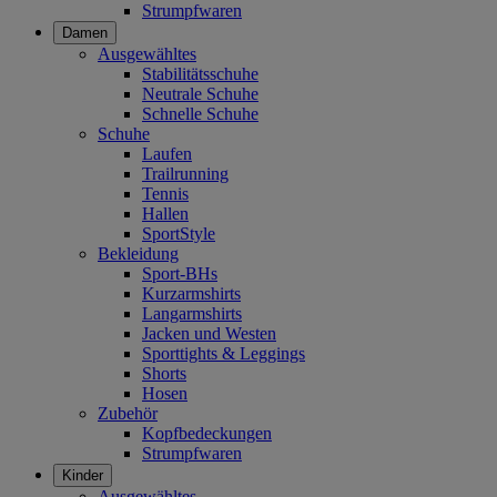
Strumpfwaren
Damen
Ausgewähltes
Stabilitätsschuhe
Neutrale Schuhe
Schnelle Schuhe
Schuhe
Laufen
Trailrunning
Tennis
Hallen
SportStyle
Bekleidung
Sport-BHs
Kurzarmshirts
Langarmshirts
Jacken und Westen
Sporttights & Leggings
Shorts
Hosen
Zubehör
Kopfbedeckungen
Strumpfwaren
Kinder
Ausgewähltes