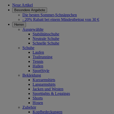
Neue Artikel
Besondere Angebote
Die besten Sommer-Schnäppchen
- 20% Rabatt bei einem Mindestbetrag von 30 €
Herren
Ausgewählte
Stabilitätsschuhe
Neutrale Schuhe
Schnelle Schuhe
Schuhe
Laufen
Trailrunning
Tennis
Hallen
SportStyle
Bekleidung
Kurzarmshirts
Langarmshirts
Jacken und Westen
Sporttights & Leggings
Shorts
Hosen
Zubehör
Kopfbedeckungen