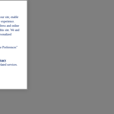
our site, enable
e experience.
dress and online
this site. We and
rsonalized
ie Preferences"
ivacy
lated services.