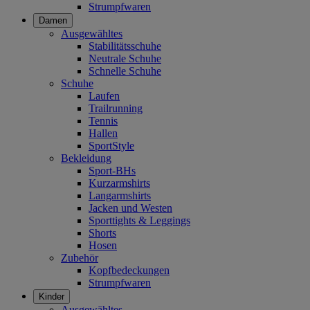
Strumpfwaren
Damen
Ausgewähltes
Stabilitätsschuhe
Neutrale Schuhe
Schnelle Schuhe
Schuhe
Laufen
Trailrunning
Tennis
Hallen
SportStyle
Bekleidung
Sport-BHs
Kurzarmshirts
Langarmshirts
Jacken und Westen
Sporttights & Leggings
Shorts
Hosen
Zubehör
Kopfbedeckungen
Strumpfwaren
Kinder
Ausgewähltes