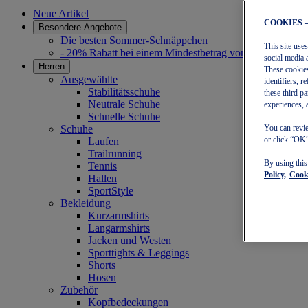
Neue Artikel
COOKIES 
Besondere Angebote
Die besten Sommer-Schnäppchen
This site use
- 20% Rabatt bei einem Mindestbetrag von 30 €
social media 
Herren
These cookies
Ausgewählte
identifiers, 
Stabilitätsschuhe
these third p
Neutrale Schuhe
experiences, 
Schnelle Schuhe
Schuhe
You can revie
or click “OK”
Laufen
Trailrunning
By using thi
Tennis
Policy,
Cooki
Hallen
SportStyle
Bekleidung
Kurzarmshirts
Langarmshirts
Jacken und Westen
Sporttights & Leggings
Shorts
Hosen
Zubehör
Kopfbedeckungen