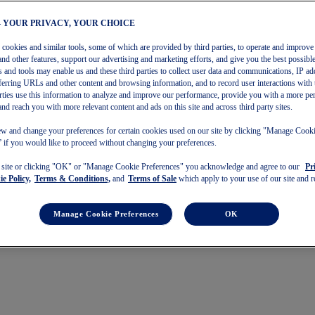
– YOUR PRIVACY, YOUR CHOICE
s cookies and similar tools, some of which are provided by third parties, to operate and improve 
and other features, support our advertising and marketing efforts, and give you the best possibl
 and tools may enable us and these third parties to collect user data and communications, IP ad
referring URLs and other content and browsing information, and to record user interactions with 
arties use this information to analyze and improve our performance, provide you with a more pe
and reach you with more relevant content and ads on this site and across third party sites.
w and change your preferences for certain cookies used on our site by clicking "Manage Cook
 if you would like to proceed without changing your preferences.
s site or clicking "OK" or "Manage Cookie Preferences" you acknowledge and agree to our
Pr
e Policy,
Terms & Conditions,
and
Terms of Sale
which apply to your use of our site and re
Manage Cookie Preferences
OK