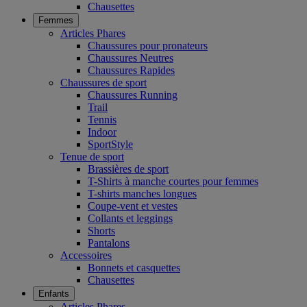
Chausettes
Femmes
Articles Phares
Chaussures pour pronateurs
Chaussures Neutres
Chaussures Rapides
Chaussures de sport
Chaussures Running
Trail
Tennis
Indoor
SportStyle
Tenue de sport
Brassières de sport
T-Shirts à manche courtes pour femmes
T-shirts manches longues
Coupe-vent et vestes
Collants et leggings
Shorts
Pantalons
Accessoires
Bonnets et casquettes
Chausettes
Enfants
Articles Phares