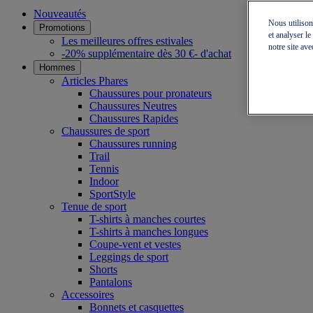
Nouveautés
Nous utilison
Promotions
et analyser l
Les meilleures offres estivales
notre site ave
-20% supplémentaire dès 30 €- d'achat
Hommes
Articles Phares
Chaussures pour pronateurs
Chaussures Neutres
Chaussures Rapides
Chaussures de sport
Chaussures running
Trail
Tennis
Indoor
SportStyle
Tenue de sport
T-shirts à manches courtes
T-shirts à manches longues
Coupe-vent et vestes
Leggings de sport
Shorts
Pantalons
Accessoires
Bonnets et casquettes