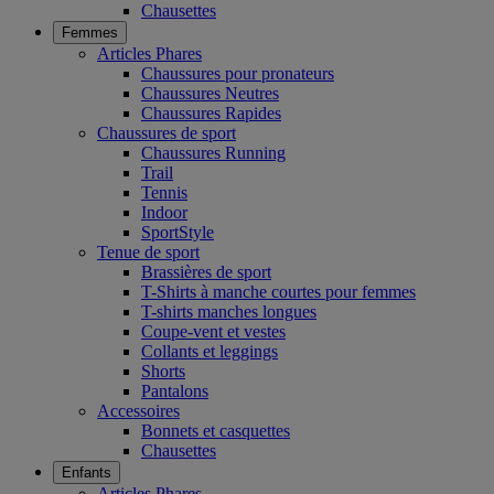
Chausettes
Femmes
Articles Phares
Chaussures pour pronateurs
Chaussures Neutres
Chaussures Rapides
Chaussures de sport
Chaussures Running
Trail
Tennis
Indoor
SportStyle
Tenue de sport
Brassières de sport
T-Shirts à manche courtes pour femmes
T-shirts manches longues
Coupe-vent et vestes
Collants et leggings
Shorts
Pantalons
Accessoires
Bonnets et casquettes
Chausettes
Enfants
Articles Phares