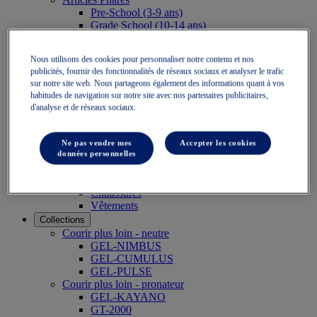
Pre-School (3-9 ans)
Grade School (10-14 ans)
Chaussures de sport
Chaussures running
Nous utilisons des cookies pour personnaliser notre contenu et nos
Indoor
publicités, fournir des fonctionnalités de réseaux sociaux et analyser le trafic
Chaussures de style sportif pour enfants
sur notre site web. Nous partageons également des informations quant à vos
Sports
habitudes de navigation sur notre site avec nos partenaires publicitaires,
Running
d'analyse et de réseaux sociaux.
Chaussures
Vêtements
Tennis
Ne pas vendre mes
Accepter les cookies
Chaussures
données personnelles
Vêtements
Padel
Chaussures
Vêtements
Collections
Courir plus loin - neutre
GEL-NIMBUS
GEL-CUMULUS
GEL-PULSE
Courir plus loin - pronateur
GEL-KAYANO
GT-2000