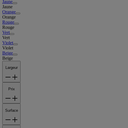
Jaune
Jaune
Orange
Orange
Rouge
Rouge
Vert
Vert
Violet
Violet
Beige
Beige
Largeur
Prix
Surface