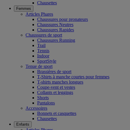
Chausettes
Femmes
Articles Phares
Chaussures pour pronateurs
Chaussures Neutres
Chaussures Rapides
Chaussures de sport
Chaussures Running
Trail
Tennis
Indoor
SportStyle
Tenue de sport
Brassières de sport
T-Shirts à manche courtes pour femmes
T-shirts manches longues
Coupe-vent et vestes
Collants et leggings
Shorts
Pantalons
Accessoires
Bonnets et casquettes
Chausettes
Enfants
Articles Phares