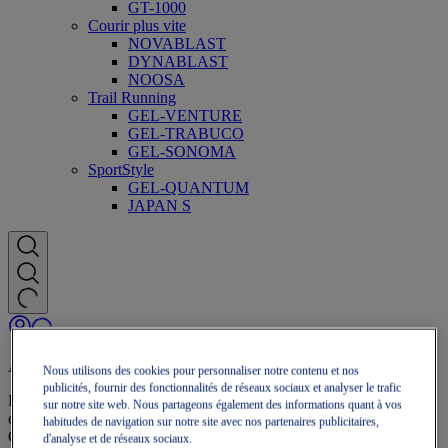
GT-1000
Courir plus vite
NOVABLAST
DYNABLAST
NOOSA
Trail Running
GEL-VENTURE
GEL-TRABUCO
GEL-SONOMA
SportStyle
GEL-QUANTUM
JAPAN S
Adhésion OneASICS
Nous utilisons des cookies pour personnaliser notre contenu et nos
publicités, fournir des fonctionnalités de réseaux sociaux et analyser le trafic
Profitez de la livraison gratuite, des retours gratuits, de réductions
sur notre site web. Nous partageons également des informations quant à vos
exclusives et bien plus encore grâce aux avantages fidélité
habitudes de navigation sur notre site avec nos partenaires publicitaires,
OneASICS™.
d'analyse et de réseaux sociaux.