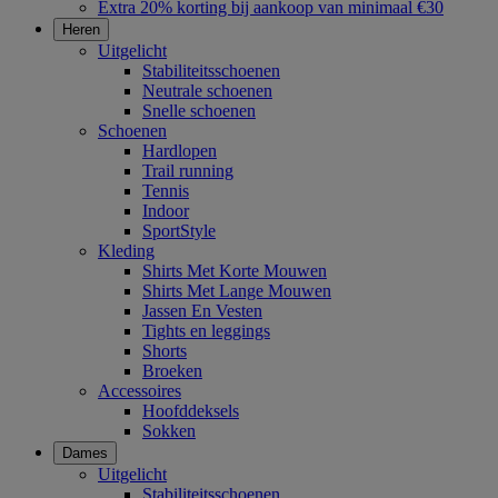
Extra 20% korting bij aankoop van minimaal €30
Heren
Uitgelicht
Stabiliteitsschoenen
Neutrale schoenen
Snelle schoenen
Schoenen
Hardlopen
Trail running
Tennis
Indoor
SportStyle
Kleding
Shirts Met Korte Mouwen
Shirts Met Lange Mouwen
Jassen En Vesten
Tights en leggings
Shorts
Broeken
Accessoires
Hoofddeksels
Sokken
Dames
Uitgelicht
Stabiliteitsschoenen