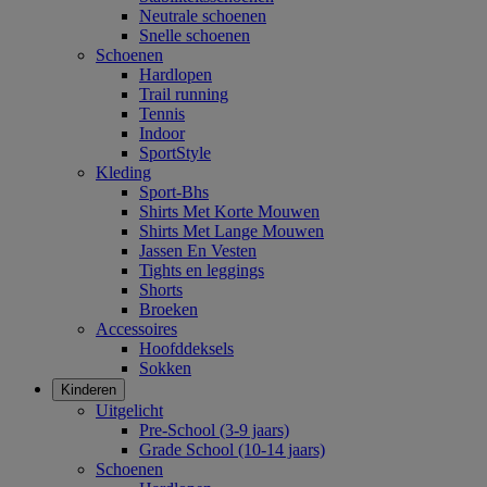
Neutrale schoenen
Snelle schoenen
Schoenen
Hardlopen
Trail running
Tennis
Indoor
SportStyle
Kleding
Sport-Bhs
Shirts Met Korte Mouwen
Shirts Met Lange Mouwen
Jassen En Vesten
Tights en leggings
Shorts
Broeken
Accessoires
Hoofddeksels
Sokken
Kinderen
Uitgelicht
Pre-School (3-9 jaars)
Grade School (10-14 jaars)
Schoenen