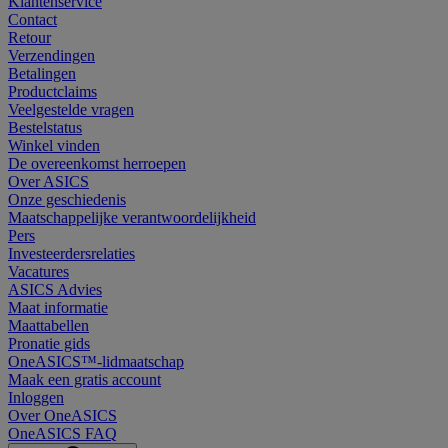
Klantenservice
Contact
Retour
Verzendingen
Betalingen
Productclaims
Veelgestelde vragen
Bestelstatus
Winkel vinden
De overeenkomst herroepen
Over ASICS
Onze geschiedenis
Maatschappelijke verantwoordelijkheid
Pers
Investeerdersrelaties
Vacatures
ASICS Advies
Maat informatie
Maattabellen
Pronatie gids
OneASICS™-lidmaatschap
Maak een gratis account
Inloggen
Over OneASICS
OneASICS FAQ