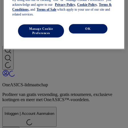
NOOSA
acknowledge and agree to our
Privacy Policy,
Cookie Policy,
Terms &
Trail Running
Conditions,
and
Terms of Sale
which apply to your use of our site and
GEL-VENTURE
related services.
GEL-TRABUCO
GEL-SONOMA
SportStyle
Manage Cookie
OK
GEL-QUANTUM
Preferences
JAPAN S
OneASICS-lidmaatschap
Profiteer van gratis verzending, gratis retourneren, exclusieve
kortingen en meer met OneASICS™-voordelen.
Inloggen | Account Aanmaken