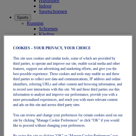
Hardlopen
Indoor
Sportschoenen
Sports
Running
Schoenen
Kleding
Tennis
Schoenen
COOKIES – YOUR PRIVACY, YOUR CHOICE
Kleding
Padel
This site uses cookies and similar tools, some of which are provided by
Schoenen
third parties, to operate and improve our site, enable social media and other
Kleding
features, support our advertising and marketing efforts, and give you the
Collecties
best possible experience. These cookies and tools may enable us and these
Verder hardlopen - Neutral
third parties to collect user data and communications, IP address and online
GEL-NIMBUS
identifiers, referring URLs and other content and browsing information, and
GEL-CUMULUS
to record user interactions with this site. We and these third parties use this
GEL-PULSE
information to analyze and improve our performance, provide you with a
more personalized experiences, and reach you with more relevant content
Verder hardlopen - Stability
and ads on this site and across third party sites.
GEL-KAYANO
GT-2000
You can review and change your preferences for certain cookies used on our
GT-1000
site by clicking "Manage Cookie Preferences" or click “OK” if you would
Sneller hardlopen
like to proceed without changing your preferences.
NOVABLAST
DYNABLAST
By using this site or clicking "OK" or "Manage Cookie Preferences" you