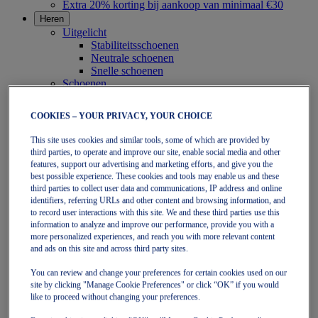
Extra 20% korting bij aankoop van minimaal €30
Heren
Uitgelicht
Stabiliteitsschoenen
Neutrale schoenen
Snelle schoenen
Schoenen
Hardlopen
Trail running
COOKIES – YOUR PRIVACY, YOUR CHOICE
Tennis
Indoor
This site uses cookies and similar tools, some of which are provided by
SportStyle
third parties, to operate and improve our site, enable social media and other
Kleding
features, support our advertising and marketing efforts, and give you the
Shirts Met Korte Mouwen
best possible experience. These cookies and tools may enable us and these
Shirts Met Lange Mouwen
third parties to collect user data and communications, IP address and online
Jassen En Vesten
identifiers, referring URLs and other content and browsing information, and
Tights en leggings
to record user interactions with this site. We and these third parties use this
Shorts
information to analyze and improve our performance, provide you with a
Broeken
more personalized experiences, and reach you with more relevant content
Accessoires
and ads on this site and across third party sites.
Hoofddeksels
You can review and change your preferences for certain cookies used on our
Sokken
site by clicking "Manage Cookie Preferences" or click “OK” if you would
Dames
like to proceed without changing your preferences.
Uitgelicht
Stabiliteitsschoenen