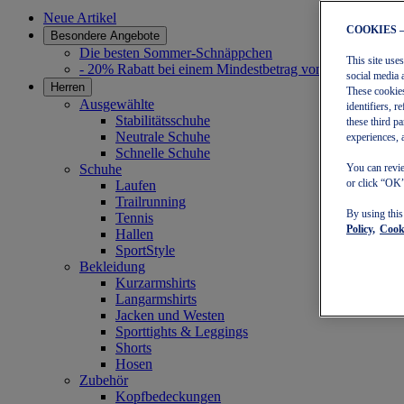
Neue Artikel
COOKIES 
Besondere Angebote
Die besten Sommer-Schnäppchen
This site use
- 20% Rabatt bei einem Mindestbetrag von 30 €
social media 
Herren
These cookies
Ausgewählte
identifiers, 
Stabilitätsschuhe
these third p
Neutrale Schuhe
experiences, 
Schnelle Schuhe
Schuhe
You can revie
or click “OK”
Laufen
Trailrunning
By using thi
Tennis
Policy,
Cooki
Hallen
SportStyle
Bekleidung
Kurzarmshirts
Langarmshirts
Jacken und Westen
Sporttights & Leggings
Shorts
Hosen
Zubehör
Kopfbedeckungen