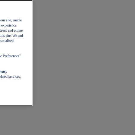
our site, enable
e experience.
dress and online
this site. We and
rsonalized
ie Preferences"
ivacy
lated services.