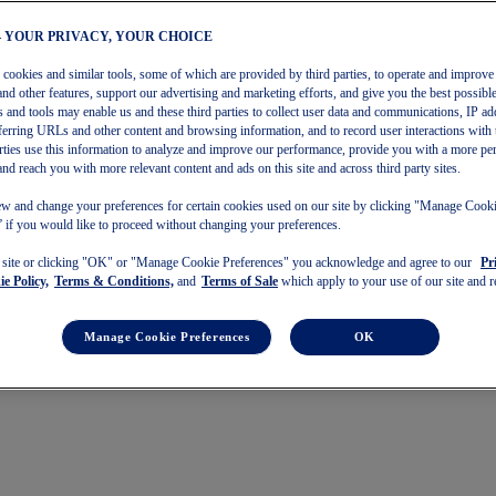
– YOUR PRIVACY, YOUR CHOICE
s cookies and similar tools, some of which are provided by third parties, to operate and improve 
and other features, support our advertising and marketing efforts, and give you the best possibl
 and tools may enable us and these third parties to collect user data and communications, IP ad
referring URLs and other content and browsing information, and to record user interactions with 
arties use this information to analyze and improve our performance, provide you with a more pe
and reach you with more relevant content and ads on this site and across third party sites.
w and change your preferences for certain cookies used on our site by clicking "Manage Cook
 if you would like to proceed without changing your preferences.
s site or clicking "OK" or "Manage Cookie Preferences" you acknowledge and agree to our
Pr
e Policy,
Terms & Conditions,
and
Terms of Sale
which apply to your use of our site and re
Manage Cookie Preferences
OK