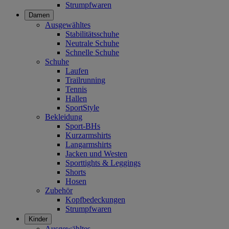
Strumpfwaren
Damen
Ausgewähltes
Stabilitätsschuhe
Neutrale Schuhe
Schnelle Schuhe
Schuhe
Laufen
Trailrunning
Tennis
Hallen
SportStyle
Bekleidung
Sport-BHs
Kurzarmshirts
Langarmshirts
Jacken und Westen
Sporttights & Leggings
Shorts
Hosen
Zubehör
Kopfbedeckungen
Strumpfwaren
Kinder
Ausgewähltes