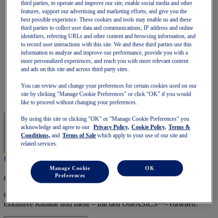
GT-1000
third parties, to operate and improve our site, enable social media and other
features, support our advertising and marketing efforts, and give you the
Schneller laufen
best possible experience. These cookies and tools may enable us and these
NOVABLAST
third parties to collect user data and communications, IP address and online
DYNABLAST
identifiers, referring URLs and other content and browsing information, and
NOOSA
to record user interactions with this site. We and these third parties use this
Trail Running
information to analyze and improve our performance, provide you with a
GEL-VENTURE
more personalized experiences, and reach you with more relevant content
GEL-TRABUCO
and ads on this site and across third party sites.
GEL-SONOMA
SportStyle
You can review and change your preferences for certain cookies used on our
GEL-QUANTUM
site by clicking "Manage Cookie Preferences" or click “OK” if you would
JAPAN S
like to proceed without changing your preferences.
By using this site or clicking "OK" or "Manage Cookie Preferences" you
acknowledge and agree to our
Privacy Policy,
Cookie Policy,
Terms &
Conditions,
and
Terms of Sale
which apply to your use of our site and
related services.
Manage Cookie
OK
Preferences
OneASICS™-Mitgliedschaft
Genieße kostenlosen Versand, kostenlose Rücksendungen,
exklusive Rabatte und mehr – mit den OneASICS™-Vorteilen.