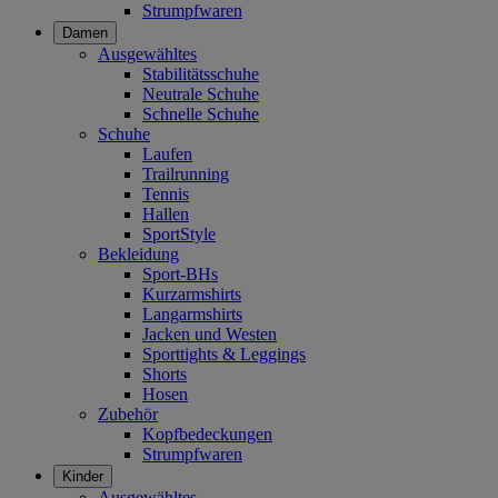
Strumpfwaren
Damen
Ausgewähltes
Stabilitätsschuhe
Neutrale Schuhe
Schnelle Schuhe
Schuhe
Laufen
Trailrunning
Tennis
Hallen
SportStyle
Bekleidung
Sport-BHs
Kurzarmshirts
Langarmshirts
Jacken und Westen
Sporttights & Leggings
Shorts
Hosen
Zubehör
Kopfbedeckungen
Strumpfwaren
Kinder
Ausgewähltes