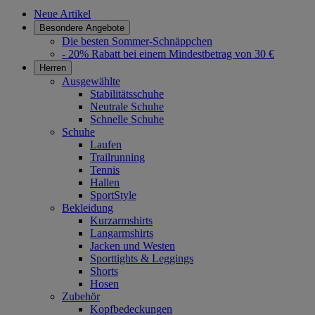
Neue Artikel
Besondere Angebote
Die besten Sommer-Schnäppchen
- 20% Rabatt bei einem Mindestbetrag von 30 €
Herren
Ausgewählte
Stabilitätsschuhe
Neutrale Schuhe
Schnelle Schuhe
Schuhe
Laufen
Trailrunning
Tennis
Hallen
SportStyle
Bekleidung
Kurzarmshirts
Langarmshirts
Jacken und Westen
Sporttights & Leggings
Shorts
Hosen
Zubehör
Kopfbedeckungen