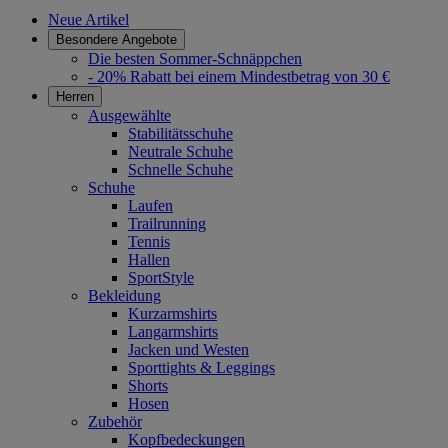
Neue Artikel
Besondere Angebote
Die besten Sommer-Schnäppchen
- 20% Rabatt bei einem Mindestbetrag von 30 €
Herren
Ausgewählte
Stabilitätsschuhe
Neutrale Schuhe
Schnelle Schuhe
Schuhe
Laufen
Trailrunning
Tennis
Hallen
SportStyle
Bekleidung
Kurzarmshirts
Langarmshirts
Jacken und Westen
Sporttights & Leggings
Shorts
Hosen
Zubehör
Kopfbedeckungen