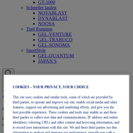
GT-1000
Schneller laufen
NOVABLAST
DYNABLAST
NOOSA
Trail Running
GEL-VENTURE
GEL-TRABUCO
GEL-SONOMA
SportStyle
GEL-QUANTUM
JAPAN S
COOKIES – YOUR PRIVACY, YOUR CHOICE
This site uses cookies and similar tools, some of which are provided by
third parties, to operate and improve our site, enable social media and other
features, support our advertising and marketing efforts, and give you the
OneASICS™-Mitgliedschaft
best possible experience. These cookies and tools may enable us and these
third parties to collect user data and communications, IP address and online
Genieße kostenlosen Versand, kostenlose Rücksendungen,
identifiers, referring URLs and other content and browsing information, and
exklusive Rabatte und mehr – mit den OneASICS™-Vorteilen.
to record user interactions with this site. We and these third parties use this
information to analyze and improve our performance, provide you with a