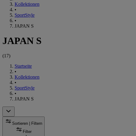
Kollektionen
•
SportStyle
•
JAPAN S
JAPAN S
(
17
)
Startseite
•
Kollektionen
•
SportStyle
•
JAPAN S
Sortieren | Filtern
Filter