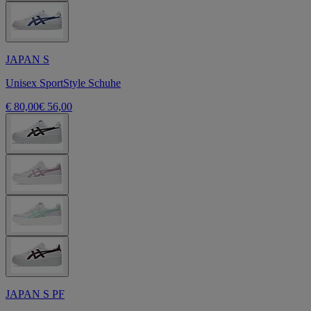
JAPAN S
Unisex SportStyle Schuhe
€ 80,00
€ 56,00
JAPAN S PF