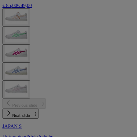
€ 85,00
€ 49,00
Previous slide
Next slide
JAPAN S
Unisex SportStyle Schuhe