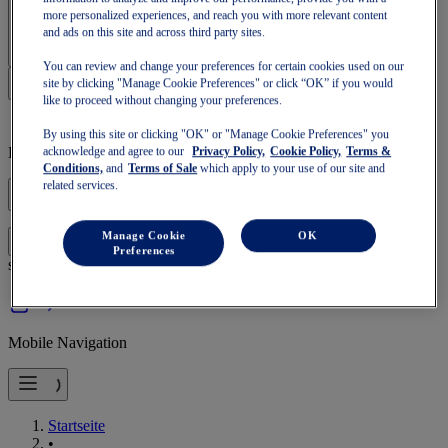
more personalized experiences, and reach you with more relevant content
Anmelden | Konto erstellen
and ads on this site and across third party sites.
You can review and change your preferences for certain cookies used on our
site by clicking "Manage Cookie Preferences" or click “OK” if you would
like to proceed without changing your preferences.
By using this site or clicking "OK" or "Manage Cookie Preferences" you
Leerer Warenkorb
acknowledge and agree to our
Privacy Policy,
Cookie Policy,
Terms &
Conditions,
and
Terms of Sale
which apply to your use of our site and
related services.
Manage Cookie
OK
mit deinem Warenkorb fortfahren oder einen neuen
Anmelden
Preferences
starten.
Mobile Navigation
Startseite
•