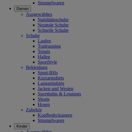
Strumpfwaren
Damen
Ausgewähltes
Stabilitätsschuhe
Neutrale Schuhe
Schnelle Schuhe
Schuhe
Laufen
Trailrunning
Tennis
Hallen
SportStyle
Bekleidung
Sport-BHs
Kurzarmshirts
Langarmshirts
Jacken und Westen
Sporttights & Leggings
Shorts
Hosen
Zubehör
Kopfbedeckungen
Strumpfwaren
Kinder
Ausgewähltes