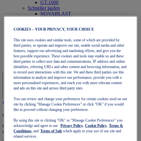
GT-1000
Schneller laufen
NOVABLAST
DYNABLAST
NOOSA
COOKIES – YOUR PRIVACY, YOUR CHOICE
Trail Running
GEL-VENTURE
This site uses cookies and similar tools, some of which are provided by
GEL-TRABUCO
third parties, to operate and improve our site, enable social media and other
GEL-SONOMA
features, support our advertising and marketing efforts, and give you the
SportStyle
best possible experience. These cookies and tools may enable us and these
GEL-QUANTUM
third parties to collect user data and communications, IP address and online
JAPAN S
identifiers, referring URLs and other content and browsing information, and
to record user interactions with this site. We and these third parties use this
information to analyze and improve our performance, provide you with a
more personalized experiences, and reach you with more relevant content
and ads on this site and across third party sites.
You can review and change your preferences for certain cookies used on our
site by clicking "Manage Cookie Preferences" or click “OK” if you would
like to proceed without changing your preferences.
OneASICS™-Mitgliedschaft
By using this site or clicking "OK" or "Manage Cookie Preferences" you
Genieße kostenlosen Versand, kostenlose Rücksendungen,
acknowledge and agree to our
Privacy Policy,
Cookie Policy,
Terms &
exklusive Rabatte und mehr – mit den OneASICS™-Vorteilen.
Conditions,
and
Terms of Sale
which apply to your use of our site and
related services.