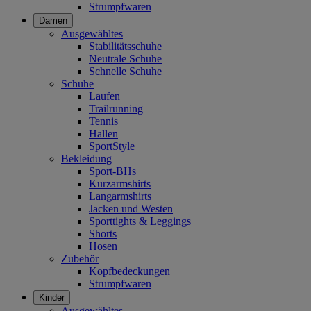
Strumpfwaren
Damen
Ausgewähltes
Stabilitätsschuhe
Neutrale Schuhe
Schnelle Schuhe
Schuhe
Laufen
Trailrunning
Tennis
Hallen
SportStyle
Bekleidung
Sport-BHs
Kurzarmshirts
Langarmshirts
Jacken und Westen
Sporttights & Leggings
Shorts
Hosen
Zubehör
Kopfbedeckungen
Strumpfwaren
Kinder
Ausgewähltes