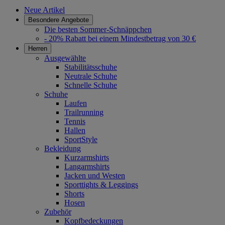
Neue Artikel
Besondere Angebote
Die besten Sommer-Schnäppchen
- 20% Rabatt bei einem Mindestbetrag von 30 €
Herren
Ausgewählte
Stabilitätsschuhe
Neutrale Schuhe
Schnelle Schuhe
Schuhe
Laufen
Trailrunning
Tennis
Hallen
SportStyle
Bekleidung
Kurzarmshirts
Langarmshirts
Jacken und Westen
Sporttights & Leggings
Shorts
Hosen
Zubehör
Kopfbedeckungen