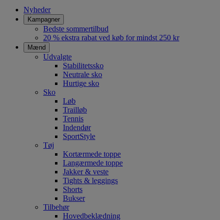
Nyheder
Kampagner
Bedste sommertilbud
20 % ekstra rabat ved køb for mindst 250 kr
Mænd
Udvalgte
Stabilitetssko
Neutrale sko
Hurtige sko
Sko
Løb
Trailløb
Tennis
Indendør
SportStyle
Tøj
Kortærmede toppe
Langærmede toppe
Jakker & veste
Tights & leggings
Shorts
Bukser
Tilbehør
Hovedbeklædning