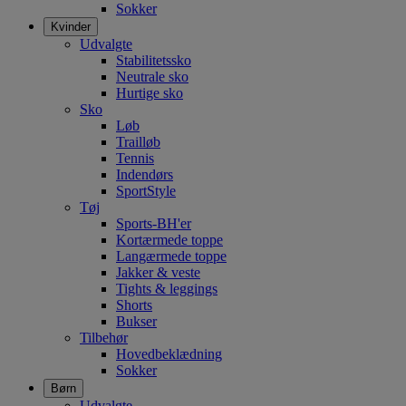
Sokker
Kvinder
Udvalgte
Stabilitetssko
Neutrale sko
Hurtige sko
Sko
Løb
Trailløb
Tennis
Indendørs
SportStyle
Tøj
Sports-BH'er
Kortærmede toppe
Langærmede toppe
Jakker & veste
Tights & leggings
Shorts
Bukser
Tilbehør
Hovedbeklædning
Sokker
Børn
Udvalgte