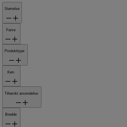
Størrelse
Farve
Produkttype
Køn
Tiltænkt anvendelse
Bredde