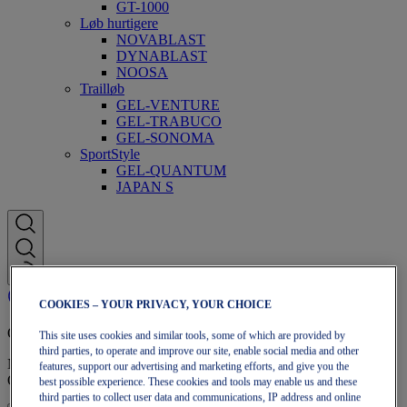
GT-1000
Løb hurtigere
NOVABLAST
DYNABLAST
NOOSA
Trailløb
GEL-VENTURE
GEL-TRABUCO
GEL-SONOMA
SportStyle
GEL-QUANTUM
JAPAN S
COOKIES – YOUR PRIVACY, YOUR CHOICE
OneASICS-medlemskab
This site uses cookies and similar tools, some of which are provided by
third parties, to operate and improve our site, enable social media and other
Nyd gratis fragt, gratis returnering, eksklusive rabatter og mere med
features, support our advertising and marketing efforts, and give you the
OneASICS™-medlemsfordele.
best possible experience. These cookies and tools may enable us and these
third parties to collect user data and communications, IP address and online