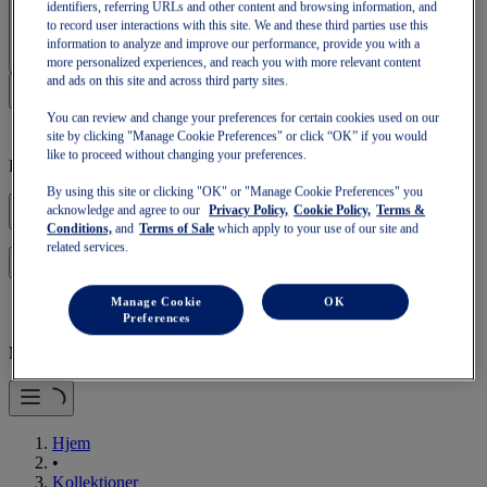
identifiers, referring URLs and other content and browsing information, and
Log på | Opret konto
to record user interactions with this site. We and these third parties use this
information to analyze and improve our performance, provide you with a
more personalized experiences, and reach you with more relevant content
and ads on this site and across third party sites.
You can review and change your preferences for certain cookies used on our
site by clicking "Manage Cookie Preferences" or click “OK” if you would
like to proceed without changing your preferences.
Din kurv er tom
By using this site or clicking "OK" or "Manage Cookie Preferences" you
acknowledge and agree to our
Privacy Policy,
Cookie Policy,
Terms &
Conditions,
and
Terms of Sale
which apply to your use of our site and
related services.
for at fortsætte med din kurv, eller start en ny.
Log på
Manage Cookie
OK
Preferences
Mobilnavigation
Hjem
•
Kollektioner