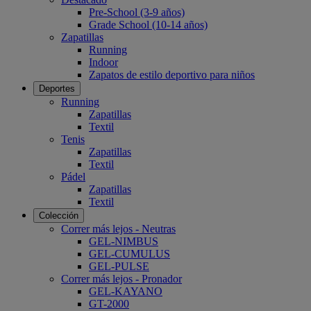
Pre-School (3-9 años)
Grade School (10-14 años)
Zapatillas
Running
Indoor
Zapatos de estilo deportivo para niños
Deportes
Running
Zapatillas
Textil
Tenis
Zapatillas
Textil
Pádel
Zapatillas
Textil
Colección
Correr más lejos - Neutras
GEL-NIMBUS
GEL-CUMULUS
GEL-PULSE
Correr más lejos - Pronador
GEL-KAYANO
GT-2000