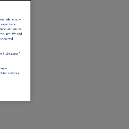
our site, enable
e experience.
dress and online
this site. We and
rsonalized
ie Preferences"
ivacy
lated services.