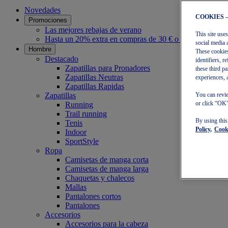
Novedades
COOKIES 
Promociones
Las mejores rebajas de verano
This site use
Hasta un 20% extra en compras de 30 € o más
social media 
Hombre
These cookies
Destacado
identifiers, 
Zapatillas para Pronadores
these third p
Zapatillas Neutras
experiences, 
Zapatillas Rapidas
Zapatillas
You can revie
or click “OK”
Running
Trail running
By using thi
Tenis
Policy,
Cooki
Indoor
SportStyle
Ropa
Camisetas de manga corta
Camisetas de manga larga
Chaquetas y chalecos
Mallas
Pantalones cortos
Pantalones
Accesorios
Accesorios para la cabeza