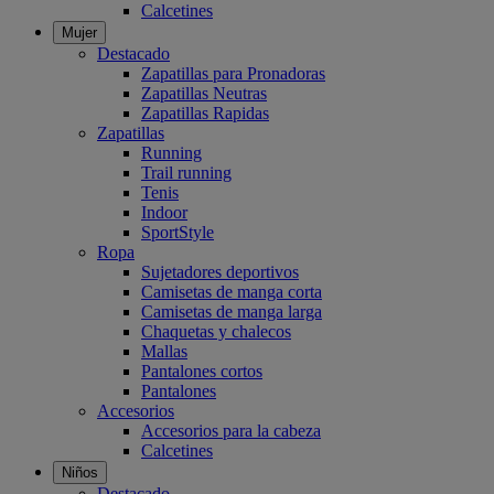
Calcetines
Mujer
Destacado
Zapatillas para Pronadoras
Zapatillas Neutras
Zapatillas Rapidas
Zapatillas
Running
Trail running
Tenis
Indoor
SportStyle
Ropa
Sujetadores deportivos
Camisetas de manga corta
Camisetas de manga larga
Chaquetas y chalecos
Mallas
Pantalones cortos
Pantalones
Accesorios
Accesorios para la cabeza
Calcetines
Niños
Destacado