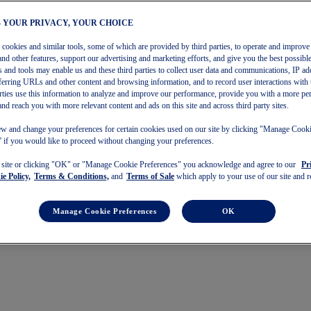
– YOUR PRIVACY, YOUR CHOICE
s cookies and similar tools, some of which are provided by third parties, to operate and improve 
and other features, support our advertising and marketing efforts, and give you the best possibl
 and tools may enable us and these third parties to collect user data and communications, IP ad
referring URLs and other content and browsing information, and to record user interactions with 
arties use this information to analyze and improve our performance, provide you with a more pe
and reach you with more relevant content and ads on this site and across third party sites.
w and change your preferences for certain cookies used on our site by clicking "Manage Cook
 if you would like to proceed without changing your preferences.
s site or clicking "OK" or "Manage Cookie Preferences" you acknowledge and agree to our
Pr
e Policy,
Terms & Conditions,
and
Terms of Sale
which apply to your use of our site and re
Manage Cookie Preferences
OK