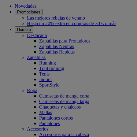
Novedades
Promociones
Las mejores rebajas de verano
Hasta un 20% extra en compras de 30 € o más
Hombre
Destacado
Zapatillas para Pronadores
Zapatillas Neutras
Zapatillas Rapidas
Zapatillas
Running
Trail running
Tenis
Indoor
SportStyle
Ropa
Camisetas de manga corta
Camisetas de manga larga
Chaquetas y chalecos
Mallas
Pantalones cortos
Pantalones
Accesorios
Accesorios para la cabeza