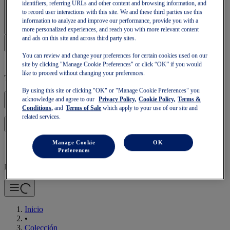
identifiers, referring URLs and other content and browsing information, and
Iniciar sesión | Crear cuenta
to record user interactions with this site. We and these third parties use this
information to analyze and improve our performance, provide you with a
more personalized experiences, and reach you with more relevant content
and ads on this site and across third party sites.
You can review and change your preferences for certain cookies used on our
site by clicking "Manage Cookie Preferences" or click “OK” if you would
like to proceed without changing your preferences.
Tu cesta está vacía
By using this site or clicking "OK" or "Manage Cookie Preferences" you
acknowledge and agree to our
Privacy Policy,
Cookie Policy,
Terms &
Conditions,
and
Terms of Sale
which apply to your use of our site and
related services.
para seguir con tu cesta o empezar una nueva.
Iniciar sesión
Manage Cookie
OK
Preferences
Navegación Móvil
Inicio
•
Colección