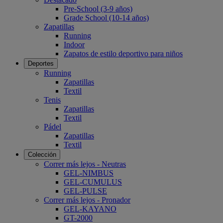
Pre-School (3-9 años)
Grade School (10-14 años)
Zapatillas
Running
Indoor
Zapatos de estilo deportivo para niños
Deportes
Running
Zapatillas
Textil
Tenis
Zapatillas
Textil
Pádel
Zapatillas
Textil
Colección
Correr más lejos - Neutras
GEL-NIMBUS
GEL-CUMULUS
GEL-PULSE
Correr más lejos - Pronador
GEL-KAYANO
GT-2000