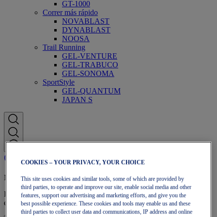
GT-1000
Correr más rápido
NOVABLAST
DYNABLAST
NOOSA
Trail Running
GEL-VENTURE
GEL-TRABUCO
GEL-SONOMA
SportStyle
GEL-QUANTUM
JAPAN S
COOKIES – YOUR PRIVACY, YOUR CHOICE
Membresía OneASICS
This site uses cookies and similar tools, some of which are provided by
third parties, to operate and improve our site, enable social media and other
Disfruta de envío gratuito, devoluciones gratuitas, descuentos
features, support our advertising and marketing efforts, and give you the
exclusivos y más con los beneficios de fidelidad OneASICS™.
best possible experience. These cookies and tools may enable us and these
third parties to collect user data and communications, IP address and online