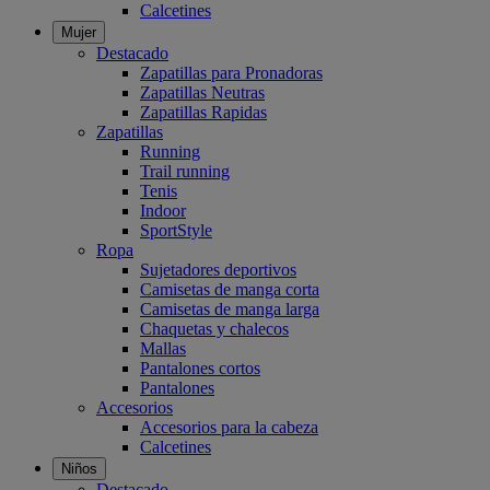
Calcetines
Mujer
Destacado
Zapatillas para Pronadoras
Zapatillas Neutras
Zapatillas Rapidas
Zapatillas
Running
Trail running
Tenis
Indoor
SportStyle
Ropa
Sujetadores deportivos
Camisetas de manga corta
Camisetas de manga larga
Chaquetas y chalecos
Mallas
Pantalones cortos
Pantalones
Accesorios
Accesorios para la cabeza
Calcetines
Niños
Destacado