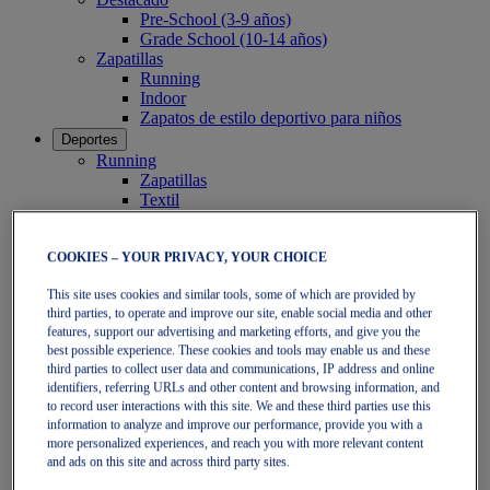
Pre-School (3-9 años)
Grade School (10-14 años)
Zapatillas
Running
Indoor
Zapatos de estilo deportivo para niños
Deportes
Running
Zapatillas
Textil
Tenis
Zapatillas
Textil
COOKIES – YOUR PRIVACY, YOUR CHOICE
Pádel
This site uses cookies and similar tools, some of which are provided by
Zapatillas
third parties, to operate and improve our site, enable social media and other
Textil
features, support our advertising and marketing efforts, and give you the
Colección
best possible experience. These cookies and tools may enable us and these
Correr más lejos - Neutras
third parties to collect user data and communications, IP address and online
GEL-NIMBUS
identifiers, referring URLs and other content and browsing information, and
GEL-CUMULUS
to record user interactions with this site. We and these third parties use this
GEL-PULSE
information to analyze and improve our performance, provide you with a
Correr más lejos - Pronador
more personalized experiences, and reach you with more relevant content
GEL-KAYANO
and ads on this site and across third party sites.
GT-2000