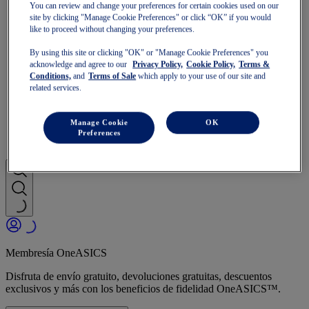
GT-1000
You can review and change your preferences for certain cookies used on our
Correr más rápido
site by clicking "Manage Cookie Preferences" or click “OK” if you would
NOVABLAST
like to proceed without changing your preferences.
DYNABLAST
By using this site or clicking "OK" or "Manage Cookie Preferences" you
NOOSA
acknowledge and agree to our
Privacy Policy,
Cookie Policy,
Terms &
Trail Running
Conditions,
and
Terms of Sale
which apply to your use of our site and
GEL-VENTURE
related services.
GEL-TRABUCO
GEL-SONOMA
SportStyle
Manage Cookie
OK
GEL-QUANTUM
Preferences
JAPAN S
Membresía OneASICS
Disfruta de envío gratuito, devoluciones gratuitas, descuentos
exclusivos y más con los beneficios de fidelidad OneASICS™.