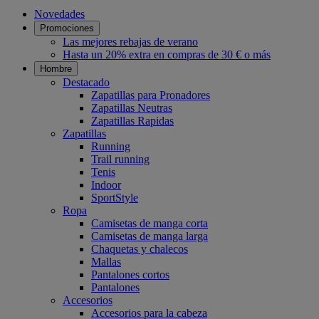
Novedades
Promociones
Las mejores rebajas de verano
Hasta un 20% extra en compras de 30 € o más
Hombre
Destacado
Zapatillas para Pronadores
Zapatillas Neutras
Zapatillas Rapidas
Zapatillas
Running
Trail running
Tenis
Indoor
SportStyle
Ropa
Camisetas de manga corta
Camisetas de manga larga
Chaquetas y chalecos
Mallas
Pantalones cortos
Pantalones
Accesorios
Accesorios para la cabeza