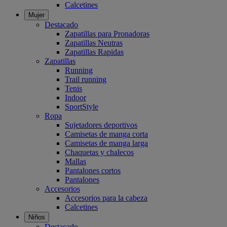
Calcetines
Mujer
Destacado
Zapatillas para Pronadoras
Zapatillas Neutras
Zapatillas Rapidas
Zapatillas
Running
Trail running
Tenis
Indoor
SportStyle
Ropa
Sujetadores deportivos
Camisetas de manga corta
Camisetas de manga larga
Chaquetas y chalecos
Mallas
Pantalones cortos
Pantalones
Accesorios
Accesorios para la cabeza
Calcetines
Niños
Destacado