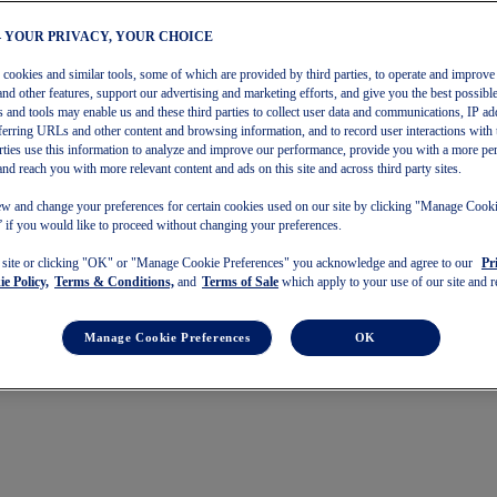
– YOUR PRIVACY, YOUR CHOICE
s cookies and similar tools, some of which are provided by third parties, to operate and improve 
and other features, support our advertising and marketing efforts, and give you the best possibl
 and tools may enable us and these third parties to collect user data and communications, IP ad
referring URLs and other content and browsing information, and to record user interactions with 
arties use this information to analyze and improve our performance, provide you with a more pe
and reach you with more relevant content and ads on this site and across third party sites.
w and change your preferences for certain cookies used on our site by clicking "Manage Cook
 if you would like to proceed without changing your preferences.
s site or clicking "OK" or "Manage Cookie Preferences" you acknowledge and agree to our
Pr
e Policy,
Terms & Conditions,
and
Terms of Sale
which apply to your use of our site and re
Manage Cookie Preferences
OK