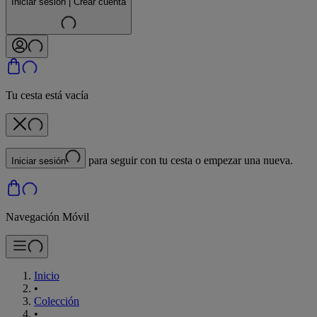
Iniciar sesión | Crear cuenta
Tu cesta está vacía
para seguir con tu cesta o empezar una nueva.
Iniciar sesión
Navegación Móvil
Inicio
•
Colección
•