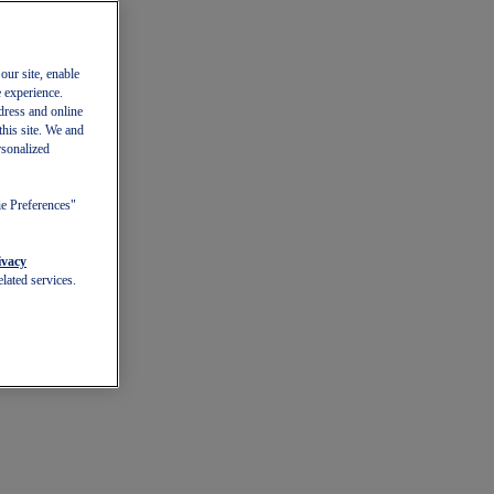
our site, enable
e experience.
dress and online
this site. We and
rsonalized
ie Preferences"
ivacy
lated services.