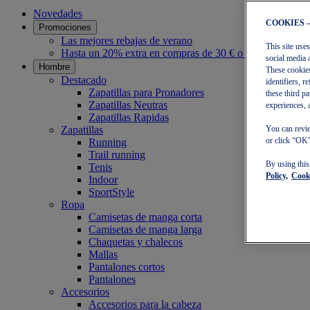
Novedades
COOKIES 
Promociones
Las mejores rebajas de verano
This site use
Hasta un 20% extra en compras de 30 € o más
social media 
Hombre
These cookies
Destacado
identifiers, 
Zapatillas para Pronadores
these third p
Zapatillas Neutras
experiences, 
Zapatillas Rapidas
Zapatillas
You can revie
or click “OK”
Running
Trail running
By using thi
Tenis
Policy,
Cooki
Indoor
SportStyle
Ropa
Camisetas de manga corta
Camisetas de manga larga
Chaquetas y chalecos
Mallas
Pantalones cortos
Pantalones
Accesorios
Accesorios para la cabeza