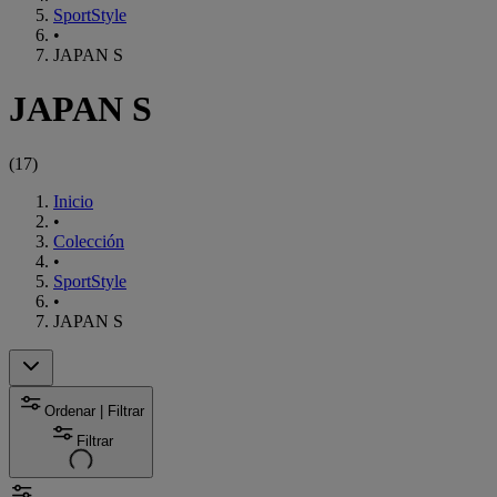
SportStyle
•
JAPAN S
JAPAN S
(
17
)
Inicio
•
Colección
•
SportStyle
•
JAPAN S
Ordenar | Filtrar
Filtrar