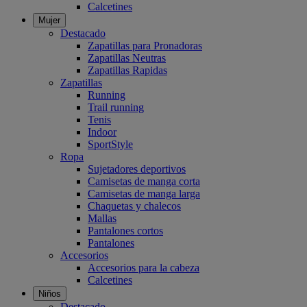
Calcetines
Mujer
Destacado
Zapatillas para Pronadoras
Zapatillas Neutras
Zapatillas Rapidas
Zapatillas
Running
Trail running
Tenis
Indoor
SportStyle
Ropa
Sujetadores deportivos
Camisetas de manga corta
Camisetas de manga larga
Chaquetas y chalecos
Mallas
Pantalones cortos
Pantalones
Accesorios
Accesorios para la cabeza
Calcetines
Niños
Destacado