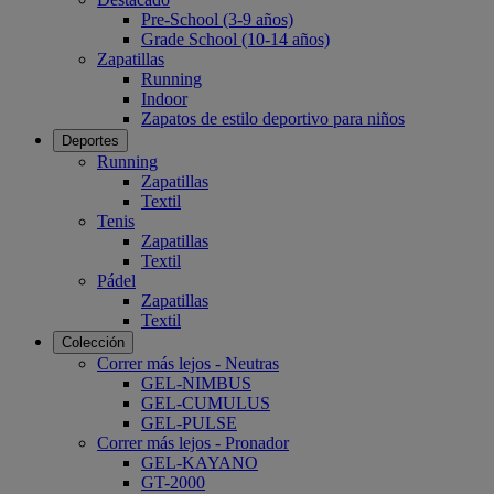
Pre-School (3-9 años)
Grade School (10-14 años)
Zapatillas
Running
Indoor
Zapatos de estilo deportivo para niños
Deportes
Running
Zapatillas
Textil
Tenis
Zapatillas
Textil
Pádel
Zapatillas
Textil
Colección
Correr más lejos - Neutras
GEL-NIMBUS
GEL-CUMULUS
GEL-PULSE
Correr más lejos - Pronador
GEL-KAYANO
GT-2000