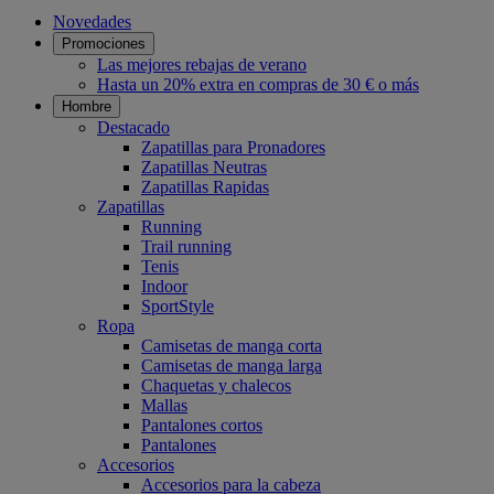
Novedades
Promociones
Las mejores rebajas de verano
Hasta un 20% extra en compras de 30 € o más
Hombre
Destacado
Zapatillas para Pronadores
Zapatillas Neutras
Zapatillas Rapidas
Zapatillas
Running
Trail running
Tenis
Indoor
SportStyle
Ropa
Camisetas de manga corta
Camisetas de manga larga
Chaquetas y chalecos
Mallas
Pantalones cortos
Pantalones
Accesorios
Accesorios para la cabeza