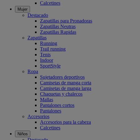
Calcetines
Mujer
Destacado
Zapatillas para Pronadoras
Zapatillas Neutras
Zapatillas Rapidas
Zapatillas
Running
Trail running
Tenis
Indoor
SportStyle
Ropa
Sujetadores deportivos
Camisetas de manga corta
Camisetas de manga larga
Chaquetas y chalecos
Mallas
Pantalones cortos
Pantalones
Accesorios
Accesorios para la cabeza
Calcetines
Niños
Destacado