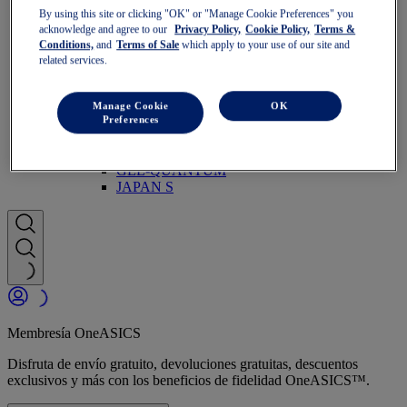
GT-1000
By using this site or clicking "OK" or "Manage Cookie Preferences" you
Correr más rápido
acknowledge and agree to our
Privacy Policy,
Cookie Policy,
Terms &
NOVABLAST
Conditions,
and
Terms of Sale
which apply to your use of our site and
DYNABLAST
related services.
NOOSA
Trail Running
GEL-VENTURE
Manage Cookie
OK
GEL-TRABUCO
Preferences
GEL-SONOMA
SportStyle
GEL-QUANTUM
JAPAN S
Membresía OneASICS
Disfruta de envío gratuito, devoluciones gratuitas, descuentos
exclusivos y más con los beneficios de fidelidad OneASICS™.