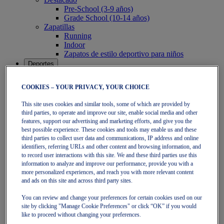
Pre-School (3-9 años)
Grade School (10-14 años)
Zapatillas
Running
Indoor
Zapatos de estilo deportivo para niños
Deportes
Running
Zapatillas
COOKIES – YOUR PRIVACY, YOUR CHOICE
Textil
Tenis
This site uses cookies and similar tools, some of which are provided by
Zapatillas
third parties, to operate and improve our site, enable social media and other
Textil
features, support our advertising and marketing efforts, and give you the
Pádel
best possible experience. These cookies and tools may enable us and these
Zapatillas
third parties to collect user data and communications, IP address and online
Textil
identifiers, referring URLs and other content and browsing information, and
Colección
to record user interactions with this site. We and these third parties use this
Correr más lejos - Neutras
information to analyze and improve our performance, provide you with a
more personalized experiences, and reach you with more relevant content
GEL-NIMBUS
and ads on this site and across third party sites.
GEL-CUMULUS
GEL-PULSE
You can review and change your preferences for certain cookies used on our
Correr más lejos - Pronador
site by clicking "Manage Cookie Preferences" or click “OK” if you would
GEL-KAYANO
like to proceed without changing your preferences.
GT-2000