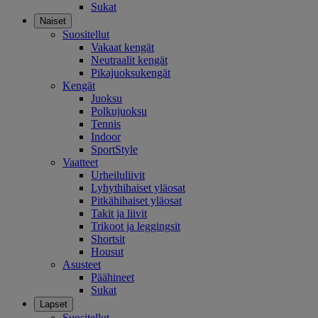
Sukat
Naiset
Suositellut
Vakaat kengät
Neutraalit kengät
Pikajuoksukengät
Kengät
Juoksu
Polkujuoksu
Tennis
Indoor
SportStyle
Vaatteet
Urheiluliivit
Lyhythihaiset yläosat
Pitkähihaiset yläosat
Takit ja liivit
Trikoot ja leggingsit
Shortsit
Housut
Asusteet
Päähineet
Sukat
Lapset
Suositellut