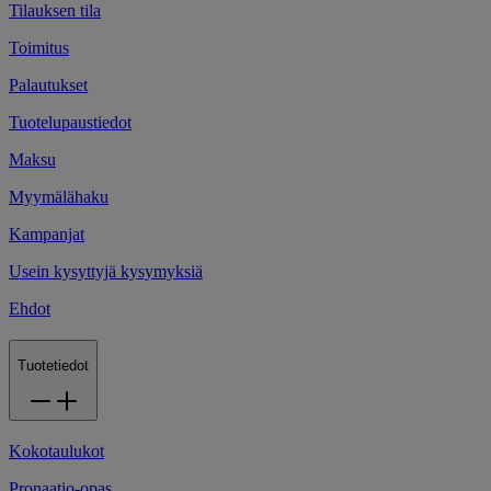
Tilauksen tila
Toimitus
Palautukset
Tuotelupaustiedot
Maksu
Myymälähaku
Kampanjat
Usein kysyttyjä kysymyksiä
Ehdot
Tuotetiedot
Kokotaulukot
Pronaatio-opas