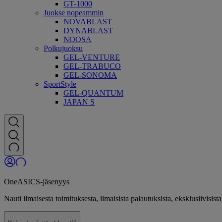
GT-1000
Juokse nopeammin
NOVABLAST
DYNABLAST
NOOSA
Polkujuoksu
GEL-VENTURE
GEL-TRABUCO
GEL-SONOMA
SportStyle
GEL-QUANTUM
JAPAN S
OneASICS-jäsenyys
Nauti ilmaisesta toimituksesta, ilmaisista palautuksista, eksklusiivis