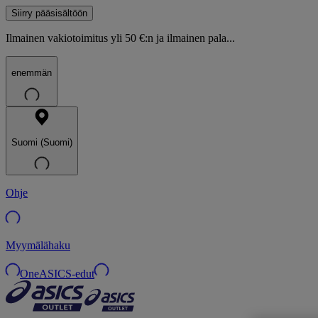
Siirry pääsisältöön
Ilmainen vakiotoimitus yli 50 €:n ja ilmainen pala...
enemmän
Suomi (Suomi)
Ohje
Myymälähaku
OneASICS-edut