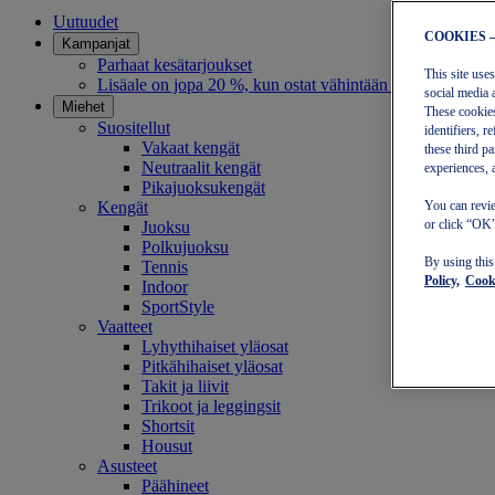
Uutuudet
COOKIES 
Kampanjat
Parhaat kesätarjoukset
This site use
Lisäale on jopa 20 %, kun ostat vähintään 30 eurolla
social media 
Miehet
These cookies
Suositellut
identifiers, 
Vakaat kengät
these third p
Neutraalit kengät
experiences, 
Pikajuoksukengät
Kengät
You can revie
or click “OK”
Juoksu
Polkujuoksu
By using thi
Tennis
Policy,
Cooki
Indoor
SportStyle
Vaatteet
Lyhythihaiset yläosat
Pitkähihaiset yläosat
Takit ja liivit
Trikoot ja leggingsit
Shortsit
Housut
Asusteet
Päähineet