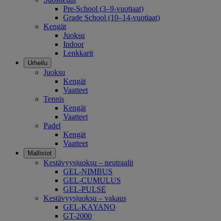
Pre-School (3–9-vuotiaat)
Grade School (10–14-vuotiaat)
Kengät
Juoksu
Indoor
Lenkkarit
Urheilu
Juoksu
Kengät
Vaatteet
Tennis
Kengät
Vaatteet
Padel
Kengät
Vaatteet
Mallistot
Kestävyysjuoksu – neutraalit
GEL-NIMBUS
GEL-CUMULUS
GEL-PULSE
Kestävyysjuoksu – vakaus
GEL-KAYANO
GT-2000