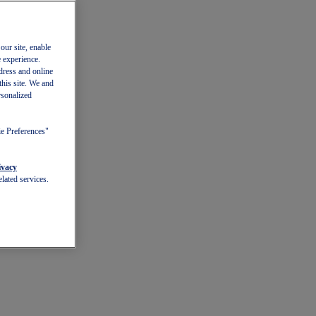
our site, enable
e experience.
dress and online
this site. We and
rsonalized
ie Preferences"
ivacy
lated services.