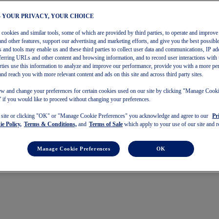
– YOUR PRIVACY, YOUR CHOICE
s cookies and similar tools, some of which are provided by third parties, to operate and improve 
and other features, support our advertising and marketing efforts, and give you the best possibl
 and tools may enable us and these third parties to collect user data and communications, IP ad
referring URLs and other content and browsing information, and to record user interactions with 
arties use this information to analyze and improve our performance, provide you with a more pe
and reach you with more relevant content and ads on this site and across third party sites.
w and change your preferences for certain cookies used on our site by clicking "Manage Cook
 if you would like to proceed without changing your preferences.
s site or clicking "OK" or "Manage Cookie Preferences" you acknowledge and agree to our
Pr
e Policy,
Terms & Conditions,
and
Terms of Sale
which apply to your use of our site and re
Manage Cookie Preferences
OK