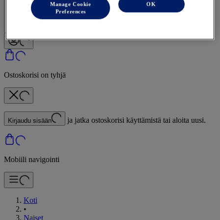
Manage Cookie
OK
Kirjaudu sisään | Luo tili
Preferences
Ostoskorisi on tyhjä
ja jatka ostoskorisi käyttämistä tai aloita uusi.
Kirjaudu sisään
Mobiili navigointi
Koti
•
Naiset