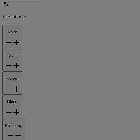
Suodattimet
Koko
Väri
Leveys
Hinta
Pronaatio