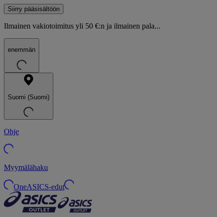
Siirry pääsisältöön
Ilmainen vakiotoimitus yli 50 €:n ja ilmainen pala...
enemmän
Suomi (Suomi)
Ohje
Myymälähaku
OneASICS-edut