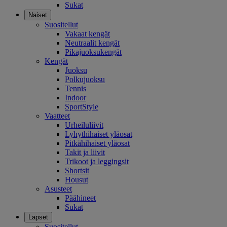
Sukat
Naiset
Suositellut
Vakaat kengät
Neutraalit kengät
Pikajuoksukengät
Kengät
Juoksu
Polkujuoksu
Tennis
Indoor
SportStyle
Vaatteet
Urheiluliivit
Lyhythihaiset yläosat
Pitkähihaiset yläosat
Takit ja liivit
Trikoot ja leggingsit
Shortsit
Housut
Asusteet
Päähineet
Sukat
Lapset
Suositellut