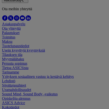
Rekisteröidy
Ota meihin yhteyttä
Asiakaspalvelu
Ota yhteyttä
Palautukset
Toimitus
Maksu
Tuotelupaustiedot
Usein kysyttyjä kysymyksiä
Tilauksen tila
Myymälähaku
Peruuta sopimus
Tietoa ASICSista
Tarinamme
Yrityksen sosiaalinen vastuu ja kestävä kehitys
Lehdistö
Sijoittajasuhteet
Uramahdollisuudet
Sound Mind, Sound Body -vaikutus
Opiskelija-alennus
ASICS Advice
Kokotiedot