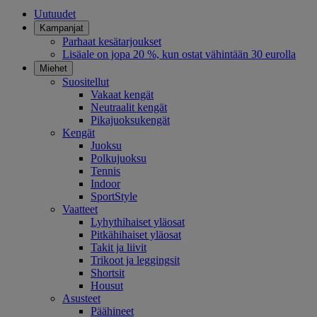
Uutuudet
Kampanjat
Parhaat kesätarjoukset
Lisäale on jopa 20 %, kun ostat vähintään 30 eurolla
Miehet
Suositellut
Vakaat kengät
Neutraalit kengät
Pikajuoksukengät
Kengät
Juoksu
Polkujuoksu
Tennis
Indoor
SportStyle
Vaatteet
Lyhythihaiset yläosat
Pitkähihaiset yläosat
Takit ja liivit
Trikoot ja leggingsit
Shortsit
Housut
Asusteet
Päähineet