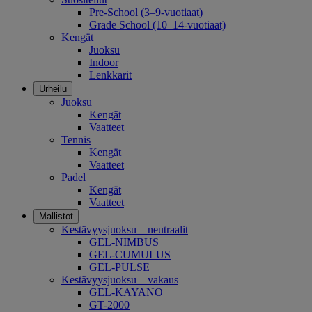
Pre-School (3–9-vuotiaat)
Grade School (10–14-vuotiaat)
Kengät
Juoksu
Indoor
Lenkkarit
Urheilu
Juoksu
Kengät
Vaatteet
Tennis
Kengät
Vaatteet
Padel
Kengät
Vaatteet
Mallistot
Kestävyysjuoksu – neutraalit
GEL-NIMBUS
GEL-CUMULUS
GEL-PULSE
Kestävyysjuoksu – vakaus
GEL-KAYANO
GT-2000