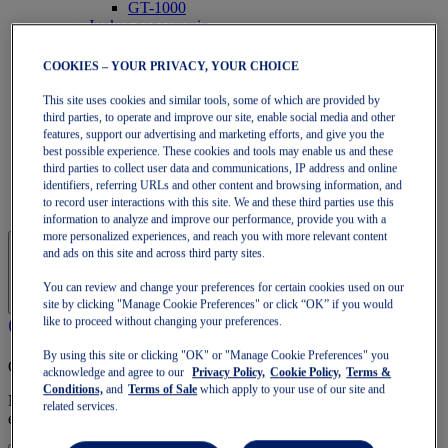
GT-1000
Juokse nopeammin
NOVABLAST
DYNABLAST
COOKIES – YOUR PRIVACY, YOUR CHOICE
NOOSA
Polkujuoksu
This site uses cookies and similar tools, some of which are provided by
GEL-VENTURE
third parties, to operate and improve our site, enable social media and other
GEL-TRABUCO
features, support our advertising and marketing efforts, and give you the
GEL-SONOMA
best possible experience. These cookies and tools may enable us and these
SportStyle
third parties to collect user data and communications, IP address and online
GEL-QUANTUM
identifiers, referring URLs and other content and browsing information, and
to record user interactions with this site. We and these third parties use this
JAPAN S
information to analyze and improve our performance, provide you with a
more personalized experiences, and reach you with more relevant content
and ads on this site and across third party sites.
You can review and change your preferences for certain cookies used on our
site by clicking "Manage Cookie Preferences" or click “OK” if you would
like to proceed without changing your preferences.
By using this site or clicking "OK" or "Manage Cookie Preferences" you
OneASICS-jäsenyys
acknowledge and agree to our
Privacy Policy,
Cookie Policy,
Terms &
Conditions,
and
Terms of Sale
which apply to your use of our site and
Nauti ilmaisesta toimituksesta, ilmaisista palautuksista,
related services.
eksklusiivisista alennuksista ja muista OneASICS™-jäseneduista.