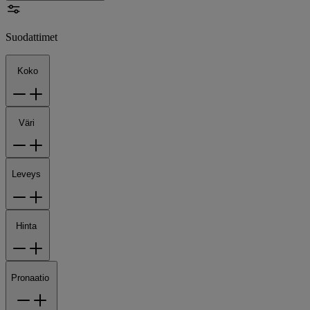
Suodattimet
Koko
Väri
Leveys
Hinta
Pronaatio