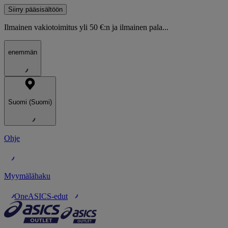
Siirry pääsisältöön
Ilmainen vakiotoimitus yli 50 €:n ja ilmainen pala...
enemmän
Suomi (Suomi)
Ohje
Myymälähaku
OneASICS-edut