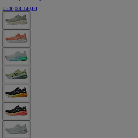
€ 200,00
€ 140,00