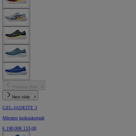
Previous slide
Next slide
GEL-JADEITE 3
Miesten juoksukengät
€ 190,00
€ 133,00