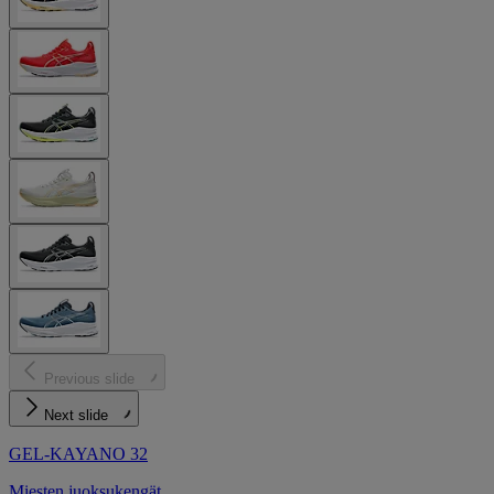
Previous slide
Next slide
GEL-KAYANO 32
Miesten juoksukengät