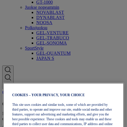
GT-1000
Juokse nopeammin
NOVABLAST
DYNABLAST
NOOSA
Polkujuoksu
GEL-VENTURE
GEL-TRABUCO
GEL-SONOMA
SportStyle
GEL-QUANTUM
JAPAN S
COOKIES – YOUR PRIVACY, YOUR CHOICE
OneASICS-jäsenyys
This site uses cookies and similar tools, some of which are provided by
third parties, to operate and improve our site, enable social media and other
Nauti ilmaisesta toimituksesta, ilmaisista palautuksista,
features, support our advertising and marketing efforts, and give you the
eksklusiivisista alennuksista ja muista OneASICS™-jäseneduista.
best possible experience. These cookies and tools may enable us and these
third parties to collect user data and communications, IP address and online