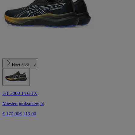
Next slide
GT-2000 14 GTX
Miesten juoksukengät
€ 170,00
€ 119,00