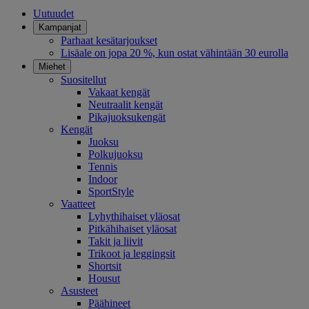
Uutuudet
Kampanjat
Parhaat kesätarjoukset
Lisäale on jopa 20 %, kun ostat vähintään 30 eurolla
Miehet
Suositellut
Vakaat kengät
Neutraalit kengät
Pikajuoksukengät
Kengät
Juoksu
Polkujuoksu
Tennis
Indoor
SportStyle
Vaatteet
Lyhythihaiset yläosat
Pitkähihaiset yläosat
Takit ja liivit
Trikoot ja leggingsit
Shortsit
Housut
Asusteet
Päähineet