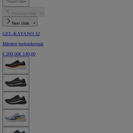
Previous slide
Next slide
GEL-KAYANO 32
Miesten juoksukengät
€ 200,00
€ 140,00