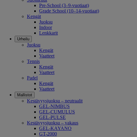
Pre-School (3–9-vuotiaat)
Grade School (10–14-vuotiaat)
Kengät
Juoksu
Indoor
Lenkkarit
Urheilu
Juoksu
Kengät
Vaatteet
Tennis
Kengät
Vaatteet
Padel
Kengät
Vaatteet
Mallistot
Kestävyysjuoksu – neutraalit
GEL-NIMBUS
GEL-CUMULUS
GEL-PULSE
Kestävyysjuoksu – vakaus
GEL-KAYANO
GT-2000