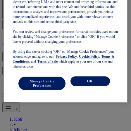
identifiers, referring URLs and other content and browsing information, and
Kirjaudu sisään | Luo tili
to record user interactions with this site. We and these third parties use this
information to analyze and improve our performance, provide you with a
more personalized experiences, and reach you with more relevant content
and ads on this site and across third party sites.
You can review and change your preferences for certain cookies used on our
site by clicking "Manage Cookie Preferences" or click “OK” if you would
like to proceed without changing your preferences.
Ostoskorisi on tyhjä
By using this site or clicking "OK" or "Manage Cookie Preferences" you
acknowledge and agree to our
Privacy Policy,
Cookie Policy,
Terms &
Conditions,
and
Terms of Sale
which apply to your use of our site and
related services.
ja jatka ostoskorisi käyttämistä tai aloita uusi.
Kirjaudu sisään
Manage Cookie
OK
Preferences
Mobiili navigointi
Koti
•
Miehet