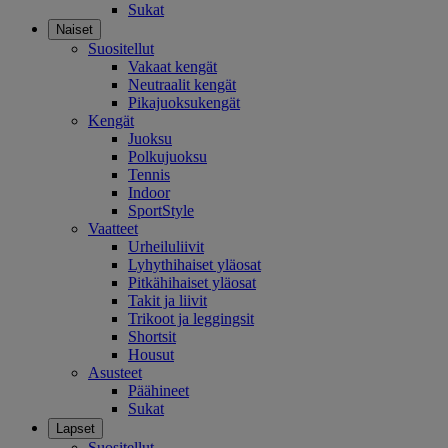
Sukat
Naiset
Suositellut
Vakaat kengät
Neutraalit kengät
Pikajuoksukengät
Kengät
Juoksu
Polkujuoksu
Tennis
Indoor
SportStyle
Vaatteet
Urheiluliivit
Lyhythihaiset yläosat
Pitkähihaiset yläosat
Takit ja liivit
Trikoot ja leggingsit
Shortsit
Housut
Asusteet
Päähineet
Sukat
Lapset
Suositellut