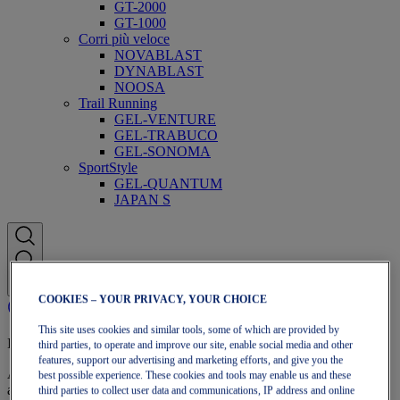
GT-2000
GT-1000
Corri più veloce
NOVABLAST
DYNABLAST
NOOSA
Trail Running
GEL-VENTURE
GEL-TRABUCO
GEL-SONOMA
SportStyle
GEL-QUANTUM
JAPAN S
COOKIES – YOUR PRIVACY, YOUR CHOICE
This site uses cookies and similar tools, some of which are provided by
Iscrizione a OneASICS
third parties, to operate and improve our site, enable social media and other
features, support our advertising and marketing efforts, and give you the
Approfitta di spedizione gratuita, resi gratuiti, sconti esclusivi e altro
best possible experience. These cookies and tools may enable us and these
ancora con i vantaggi fedeltà OneASICS™.
third parties to collect user data and communications, IP address and online