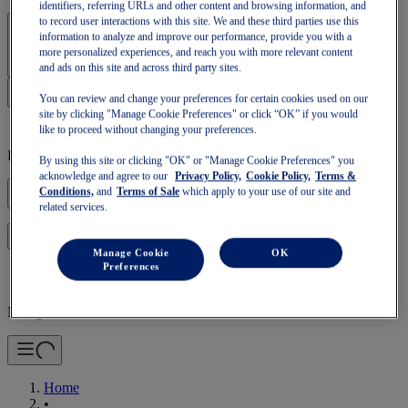
identifiers, referring URLs and other content and browsing information, and
to record user interactions with this site. We and these third parties use this
Accedi | Crea un account
information to analyze and improve our performance, provide you with a
more personalized experiences, and reach you with more relevant content
and ads on this site and across third party sites.
You can review and change your preferences for certain cookies used on our
site by clicking "Manage Cookie Preferences" or click “OK” if you would
like to proceed without changing your preferences.
Il tuo carrello è vuoto
By using this site or clicking "OK" or "Manage Cookie Preferences" you
acknowledge and agree to our
Privacy Policy,
Cookie Policy,
Terms &
Conditions,
and
Terms of Sale
which apply to your use of our site and
related services.
per ripristinare il carrello o riempirne uno nuovo.
Accedi
Manage Cookie
OK
Preferences
Navigazione mobile
Home
•