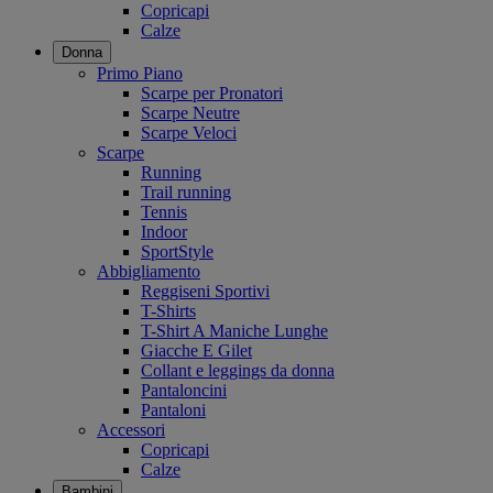
Copricapi
Calze
Donna
Primo Piano
Scarpe per Pronatori
Scarpe Neutre
Scarpe Veloci
Scarpe
Running
Trail running
Tennis
Indoor
SportStyle
Abbigliamento
Reggiseni Sportivi
T-Shirts
T-Shirt A Maniche Lunghe
Giacche E Gilet
Collant e leggings da donna
Pantaloncini
Pantaloni
Accessori
Copricapi
Calze
Bambini