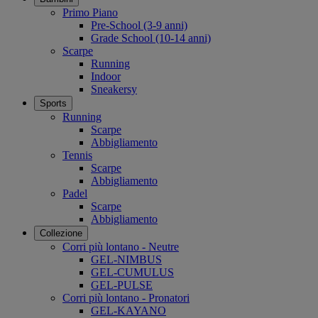
Primo Piano
Pre-School (3-9 anni)
Grade School (10-14 anni)
Scarpe
Running
Indoor
Sneakersy
Sports
Running
Scarpe
Abbigliamento
Tennis
Scarpe
Abbigliamento
Padel
Scarpe
Abbigliamento
Collezione
Corri più lontano - Neutre
GEL-NIMBUS
GEL-CUMULUS
GEL-PULSE
Corri più lontano - Pronatori
GEL-KAYANO