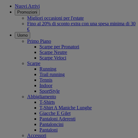
Nuovi Arrivi
Promozioni
Migliori occasioni per l'estate
Fino al 20% di sconto extra con una spesa minima di 30
€
Uomo
Primo Piano
Scarpe per Pronatori
Scarpe Neutre
Scarpe Veloci
Scarpe
Running
Trail running
Tennis
Indoor
SportStyle
Abbigliamento
T-Shirts
T-Shirt A Maniche Lunghe
Giacche E Gilet
Pantaloni Aderenti
Pantaloncini
Pantaloni
Accessori