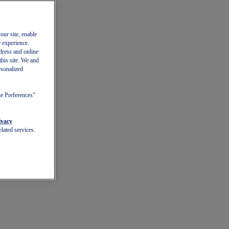
our site, enable
e experience.
dress and online
this site. We and
rsonalized
ie Preferences"
ivacy
lated services.