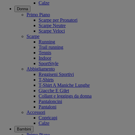
Calze
Donna
Primo Piano
Scarpe per Pronatori
Scarpe Neutre
Scarpe Veloci
Scarpe
Running
Trail running
Tennis
Indoor
SportStyle
Abbigliamento
Reggiseni Sportivi
T-Shirts
T-Shirt A Maniche Lunghe
Giacche E Gilet
Collant e leggings da donna
Pantaloncini
Pantaloni
Accessori
Copricapi
Calze
Bambini
Primo Piano