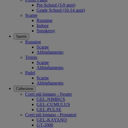
Pre-School (3-9 anni)
Grade School (10-14 anni)
Scarpe
Running
Indoor
Sneakersy
Sports
Running
Scarpe
Abbigliamento
Tennis
Scarpe
Abbigliamento
Padel
Scarpe
Abbigliamento
Collezione
Corri più lontano - Neutre
GEL-NIMBUS
GEL-CUMULUS
GEL-PULSE
Corri più lontano - Pronatori
GEL-KAYANO
GT-2000