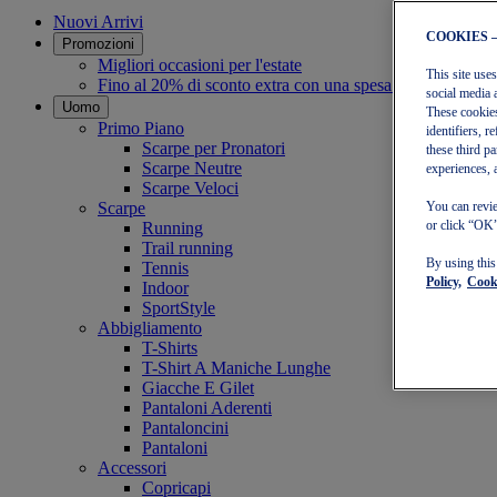
Nuovi Arrivi
COOKIES 
Promozioni
Migliori occasioni per l'estate
This site use
Fino al 20% di sconto extra con una spesa minima di 30 
social media 
Uomo
These cookies
Primo Piano
identifiers, 
Scarpe per Pronatori
these third p
Scarpe Neutre
experiences, 
Scarpe Veloci
Scarpe
You can revie
or click “OK”
Running
Trail running
By using thi
Tennis
Policy,
Cooki
Indoor
SportStyle
Abbigliamento
T-Shirts
T-Shirt A Maniche Lunghe
Giacche E Gilet
Pantaloni Aderenti
Pantaloncini
Pantaloni
Accessori
Copricapi