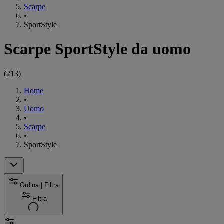
Scarpe
•
SportStyle
Scarpe SportStyle da uomo
(
213
)
Home
•
Uomo
•
Scarpe
•
SportStyle
Ordina | Filtra
Filtra