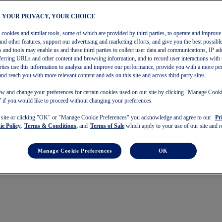
– YOUR PRIVACY, YOUR CHOICE
s cookies and similar tools, some of which are provided by third parties, to operate and improve 
€
and other features, support our advertising and marketing efforts, and give you the best possibl
 and tools may enable us and these third parties to collect user data and communications, IP ad
referring URLs and other content and browsing information, and to record user interactions with 
arties use this information to analyze and improve our performance, provide you with a more pe
and reach you with more relevant content and ads on this site and across third party sites.
w and change your preferences for certain cookies used on our site by clicking "Manage Cook
 if you would like to proceed without changing your preferences.
s site or clicking "OK" or "Manage Cookie Preferences" you acknowledge and agree to our
Pr
e Policy,
Terms & Conditions,
and
Terms of Sale
which apply to your use of our site and re
Manage Cookie Preferences
OK