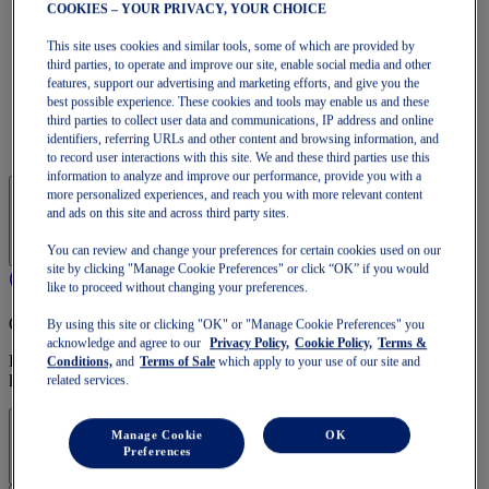
NOOSA
COOKIES – YOUR PRIVACY, YOUR CHOICE
Trail Running
This site uses cookies and similar tools, some of which are provided by
GEL-VENTURE
third parties, to operate and improve our site, enable social media and other
GEL-TRABUCO
features, support our advertising and marketing efforts, and give you the
GEL-SONOMA
best possible experience. These cookies and tools may enable us and these
SportStyle
third parties to collect user data and communications, IP address and online
GEL-QUANTUM
identifiers, referring URLs and other content and browsing information, and
JAPAN S
to record user interactions with this site. We and these third parties use this
information to analyze and improve our performance, provide you with a
more personalized experiences, and reach you with more relevant content
and ads on this site and across third party sites.
You can review and change your preferences for certain cookies used on our
site by clicking "Manage Cookie Preferences" or click “OK” if you would
like to proceed without changing your preferences.
OneASICS-lidmaatschap
By using this site or clicking "OK" or "Manage Cookie Preferences" you
acknowledge and agree to our
Privacy Policy,
Cookie Policy,
Terms &
Profiteer van gratis verzending, gratis retourneren, exclusieve
Conditions,
and
Terms of Sale
which apply to your use of our site and
kortingen en meer met OneASICS™-voordelen.
related services.
Aanmelden | Account maken
Manage Cookie
OK
Preferences