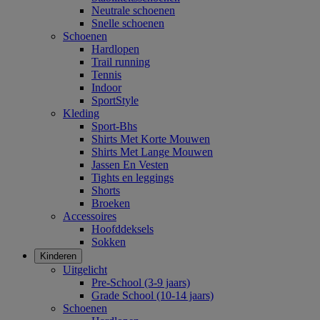
Neutrale schoenen
Snelle schoenen
Schoenen
Hardlopen
Trail running
Tennis
Indoor
SportStyle
Kleding
Sport-Bhs
Shirts Met Korte Mouwen
Shirts Met Lange Mouwen
Jassen En Vesten
Tights en leggings
Shorts
Broeken
Accessoires
Hoofddeksels
Sokken
Kinderen
Uitgelicht
Pre-School (3-9 jaars)
Grade School (10-14 jaars)
Schoenen