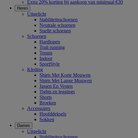
Extra 20% korting bij aankoop van minimaal €30
Heren
Uitgelicht
Stabiliteitsschoenen
Neutrale schoenen
Snelle schoenen
Schoenen
Hardlopen
Trail running
Tennis
Indoor
SportStyle
Kleding
Shirts Met Korte Mouwen
Shirts Met Lange Mouwen
Jassen En Vesten
Tights en leggings
Shorts
Broeken
Accessoires
Hoofddeksels
Sokken
Dames
Uitgelicht
Stabiliteitsschoenen