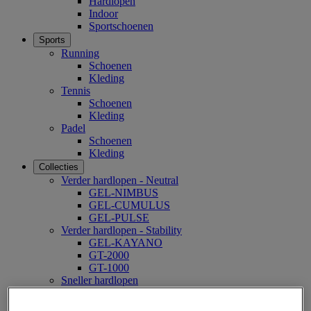
Hardlopen
Indoor
Sportschoenen
Sports
Running
Schoenen
Kleding
Tennis
Schoenen
Kleding
Padel
Schoenen
Kleding
Collecties
Verder hardlopen - Neutral
GEL-NIMBUS
GEL-CUMULUS
GEL-PULSE
Verder hardlopen - Stability
GEL-KAYANO
GT-2000
GT-1000
Sneller hardlopen
NOVABLAST
DYNABLAST