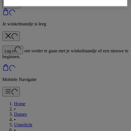
Je winkelmandje is leeg
om verder te gaan met je winkelmandje of een nieuwe te
Log in
beginnen.
Mobiele Navigatie
Home
•
Dames
•
Uitgelicht
•