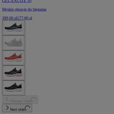
GEL-EXCITE 10
Męskie obuwie do biegania
399,00 zł
177,00 zł
Previous slide
Next slide