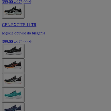
399,00 zł
275,00 zł
GEL-EXCITE 11 TR
Męskie obuwie do biegania
399,00 zł
275,00 zł