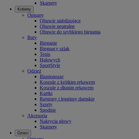
Skarpety
Kobiety
Opisany
Obuwie stabilizujące
Obuwie neutralne
Obuwie do szybkiego biegania
Buty
Bieganie
Biegnący szlak
Tenis
Halowych
SportStyle
Odzież
Biustonosze
Koszule z krótkim rękawem
Koszule z długim rękawem
Kurtki
Rajstopy i legginsy damskie
Szorty
Spodnie
Akcesoria
Nakrycia głowy
Skarpety
Dzieci
Opisany