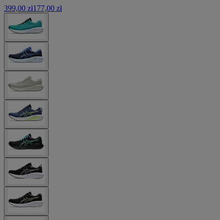
399,00 zł
177,00 zł