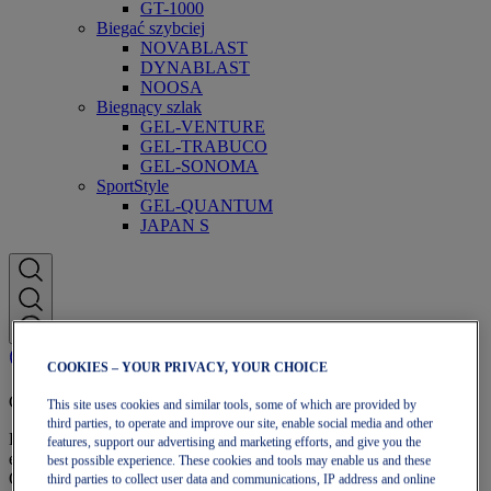
GT-1000
Biegać szybciej
NOVABLAST
DYNABLAST
NOOSA
Biegnący szlak
GEL-VENTURE
GEL-TRABUCO
GEL-SONOMA
SportStyle
GEL-QUANTUM
JAPAN S
COOKIES – YOUR PRIVACY, YOUR CHOICE
Członkostwo OneASICS
This site uses cookies and similar tools, some of which are provided by
third parties, to operate and improve our site, enable social media and other
Korzystaj z darmowej wysyłki, darmowych zwrotów,
features, support our advertising and marketing efforts, and give you the
ekskluzywnych zniżek i innych korzyści członkostwa
best possible experience. These cookies and tools may enable us and these
OneASICS™.
third parties to collect user data and communications, IP address and online