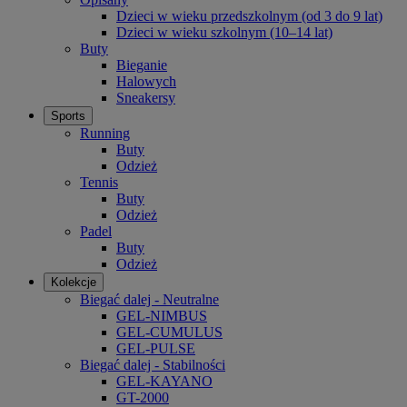
Dzieci w wieku przedszkolnym (od 3 do 9 lat)
Dzieci w wieku szkolnym (10–14 lat)
Buty
Bieganie
Halowych
Sneakersy
Sports
Running
Buty
Odzież
Tennis
Buty
Odzież
Padel
Buty
Odzież
Kolekcje
Biegać dalej - Neutralne
GEL-NIMBUS
GEL-CUMULUS
GEL-PULSE
Biegać dalej - Stabilności
GEL-KAYANO
GT-2000