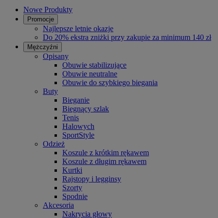
Nowe Produkty
Promocje
Najlepsze letnie okazje
Do 20% ekstra zniżki przy zakupie za minimum 140 zł
Mężczyźni
Opisany
Obuwie stabilizujące
Obuwie neutralne
Obuwie do szybkiego biegania
Buty
Bieganie
Biegnący szlak
Tenis
Halowych
SportStyle
Odzież
Koszule z krótkim rękawem
Koszule z długim rękawem
Kurtki
Rajstopy i legginsy
Szorty
Spodnie
Akcesoria
Nakrycia głowy