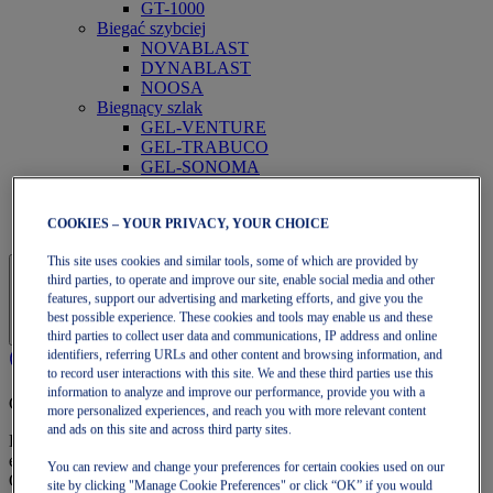
GT-1000
Biegać szybciej
NOVABLAST
DYNABLAST
NOOSA
Biegnący szlak
GEL-VENTURE
GEL-TRABUCO
GEL-SONOMA
SportStyle
GEL-QUANTUM
JAPAN S
COOKIES – YOUR PRIVACY, YOUR CHOICE
This site uses cookies and similar tools, some of which are provided by
third parties, to operate and improve our site, enable social media and other
features, support our advertising and marketing efforts, and give you the
best possible experience. These cookies and tools may enable us and these
third parties to collect user data and communications, IP address and online
identifiers, referring URLs and other content and browsing information, and
to record user interactions with this site. We and these third parties use this
information to analyze and improve our performance, provide you with a
Członkostwo OneASICS
more personalized experiences, and reach you with more relevant content
and ads on this site and across third party sites.
Korzystaj z darmowej wysyłki, darmowych zwrotów,
ekskluzywnych zniżek i innych korzyści członkostwa
You can review and change your preferences for certain cookies used on our
OneASICS™.
site by clicking "Manage Cookie Preferences" or click “OK” if you would