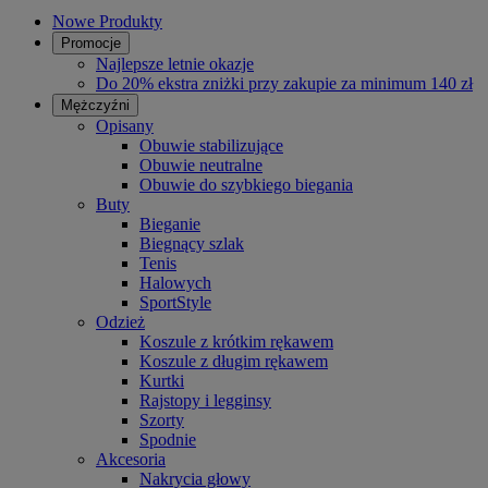
Nowe Produkty
Promocje
Najlepsze letnie okazje
Do 20% ekstra zniżki przy zakupie za minimum 140 zł
Mężczyźni
Opisany
Obuwie stabilizujące
Obuwie neutralne
Obuwie do szybkiego biegania
Buty
Bieganie
Biegnący szlak
Tenis
Halowych
SportStyle
Odzież
Koszule z krótkim rękawem
Koszule z długim rękawem
Kurtki
Rajstopy i legginsy
Szorty
Spodnie
Akcesoria
Nakrycia głowy