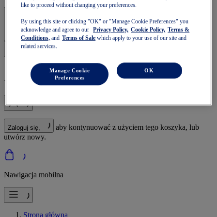
like to proceed without changing your preferences.
Zaloguj się | Utwórz konto
By using this site or clicking "OK" or "Manage Cookie Preferences" you
acknowledge and agree to our
Privacy Policy,
Cookie Policy,
Terms &
Conditions,
and
Terms of Sale
which apply to your use of our site and
related services.
Manage Cookie
OK
Preferences
Twój koszyk jest pusty
aby kontynuować z użyciem tego koszyka, lub
Zaloguj się,
utwórz nowy.
Nawigacja mobilna
Strona główna