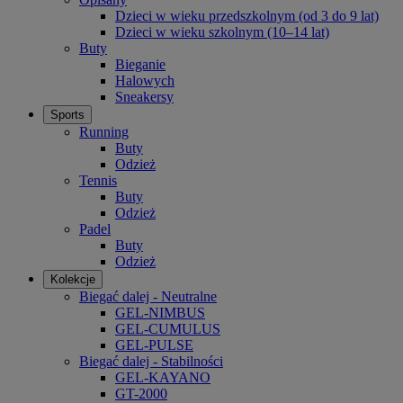
Dzieci w wieku przedszkolnym (od 3 do 9 lat)
Dzieci w wieku szkolnym (10–14 lat)
Buty
Bieganie
Halowych
Sneakersy
Sports
Running
Buty
Odzież
Tennis
Buty
Odzież
Padel
Buty
Odzież
Kolekcje
Biegać dalej - Neutralne
GEL-NIMBUS
GEL-CUMULUS
GEL-PULSE
Biegać dalej - Stabilności
GEL-KAYANO
GT-2000