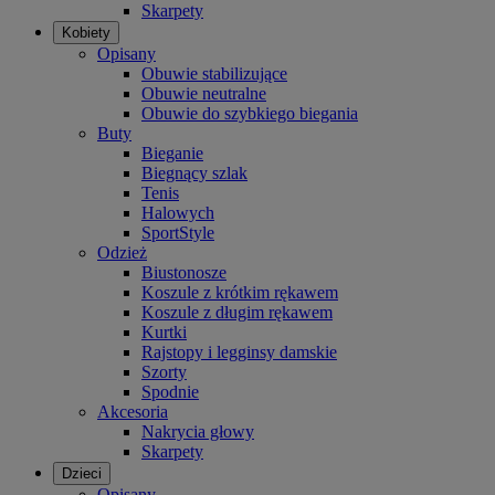
Skarpety
Kobiety
Opisany
Obuwie stabilizujące
Obuwie neutralne
Obuwie do szybkiego biegania
Buty
Bieganie
Biegnący szlak
Tenis
Halowych
SportStyle
Odzież
Biustonosze
Koszule z krótkim rękawem
Koszule z długim rękawem
Kurtki
Rajstopy i legginsy damskie
Szorty
Spodnie
Akcesoria
Nakrycia głowy
Skarpety
Dzieci
Opisany