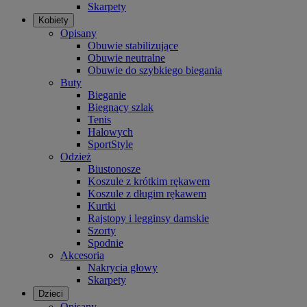
Skarpety
Kobiety
Opisany
Obuwie stabilizujące
Obuwie neutralne
Obuwie do szybkiego biegania
Buty
Bieganie
Biegnący szlak
Tenis
Halowych
SportStyle
Odzież
Biustonosze
Koszule z krótkim rękawem
Koszule z długim rękawem
Kurtki
Rajstopy i legginsy damskie
Szorty
Spodnie
Akcesoria
Nakrycia głowy
Skarpety
Dzieci
Opisany