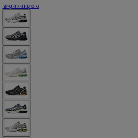
589,00 zł
410,00 zł