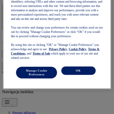
identifiers, referring URLs and other content and browsing information, and
to record user interactions with this site. We and these third parties use this
Zaloguj się | Utwórz konto
information to analyze and improve our performance, provide you with a
more personalized experiences, and reach you with more relevant content
and ads on this site and across third party sites.
You can review and change your preferences for certain cookies used on our
site by clicking "Manage Cookie Preferences" or click “OK” if you would
like to proceed without changing your preferences.
Twój koszyk jest pusty
By using this site or clicking "OK" or "Manage Cookie Preferences" you
acknowledge and agree to our
Privacy Policy,
Cookie Policy,
Terms &
Conditions,
and
Terms of Sale
which apply to your use of our site and
related services.
aby kontynuować z użyciem tego koszyka, lub
Zaloguj się,
Manage Cookie
OK
utwórz nowy.
Preferences
Nawigacja mobilna
Strona główna