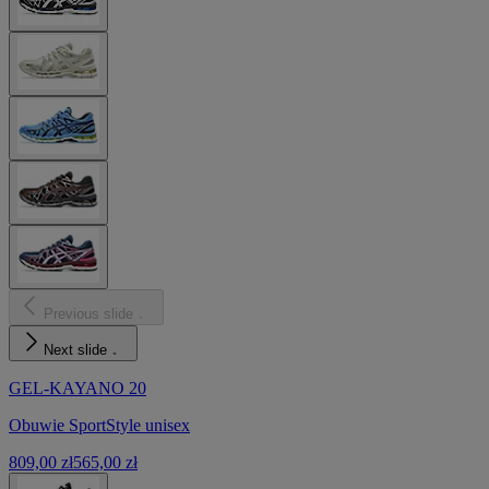
Previous slide
Next slide
GEL-KAYANO 20
Obuwie SportStyle unisex
809,00 zł
565,00 zł