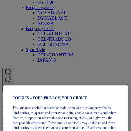
GT-1000
Biegać szybciej
NOVABLAST
DYNABLAST
NOOSA
Biegnący szlak
GEL-VENTURE
GEL-TRABUCO
GEL-SONOMA
SportStyle
GEL-QUANTUM
JAPAN S
COOKIES – YOUR PRIVACY, YOUR CHOICE
Członkostwo OneASICS
This site uses cookies and similar tools, some of which are provided by
third parties, to operate and improve our site, enable social media and other
Korzystaj z darmowej wysyłki, darmowych zwrotów,
features, support our advertising and marketing efforts, and give you the
ekskluzywnych zniżek i innych korzyści członkostwa
best possible experience. These cookies and tools may enable us and these
OneASICS™.
third parties to collect user data and communications, IP address and online