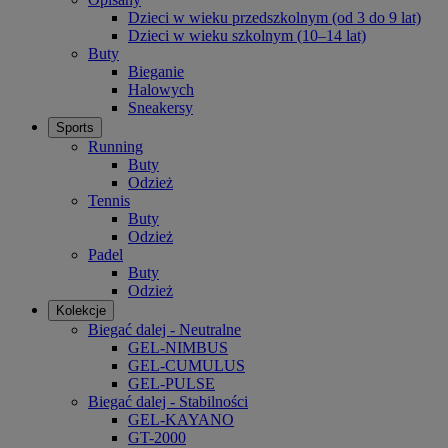
Dzieci w wieku przedszkolnym (od 3 do 9 lat)
Dzieci w wieku szkolnym (10–14 lat)
Buty
Bieganie
Halowych
Sneakersy
Sports
Running
Buty
Odzież
Tennis
Buty
Odzież
Padel
Buty
Odzież
Kolekcje
Biegać dalej - Neutralne
GEL-NIMBUS
GEL-CUMULUS
GEL-PULSE
Biegać dalej - Stabilności
GEL-KAYANO
GT-2000