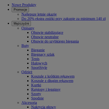
Nowe Produkty
Promocje
Najlepsze letnie okazje
Do 20% ekstra zniżki przy zakupie za minimum 140 zł
Mężczyźni
Opisany
Obuwie stabilizujące
Obuwie neutralne
Obuwie do szybkiego biegania
Buty
Bieganie
Biegnący szlak
Tenis
Halowych
SportStyle
Odzież
Koszule z krótkim rękawem
Koszule z długim rękawem
Kurtki
Rajstopy i legginsy
Szorty
Spodnie
Akcesoria
Nakrycia głowy