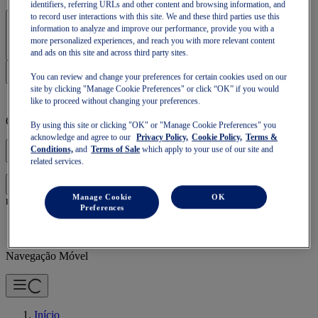
identifiers, referring URLs and other content and browsing information, and
to record user interactions with this site. We and these third parties use this
Iniciar sessão | Criar conta
information to analyze and improve our performance, provide you with a
more personalized experiences, and reach you with more relevant content
and ads on this site and across third party sites.
You can review and change your preferences for certain cookies used on our
site by clicking "Manage Cookie Preferences" or click “OK” if you would
like to proceed without changing your preferences.
O teu cesto está vazio
By using this site or clicking "OK" or "Manage Cookie Preferences" you
acknowledge and agree to our
Privacy Policy,
Cookie Policy,
Terms &
Conditions,
and
Terms of Sale
which apply to your use of our site and
related services.
para continuares a compra ou começares uma
Inicia sessão
Manage Cookie
OK
nova.
Preferences
Navegação Móvel
Início