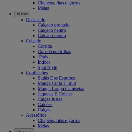
Chapéus, fitas e gorros
Meias
Mulher
Destacado
Calçado pronado
Calçado neutro
Calçado rápido
Calçado
Corrida
Corrida em trilhas
Tênis
Indoor
SportStyle
Confecções
Sutiãs Dos Esportes
Manga Curta T-Shirt
Manga Longa Camisetas
Jaquetas E Coletes
Calças Justas
Calções
Calças
Acessórios
Chapéus, fitas e gorros
Meias
Crianças