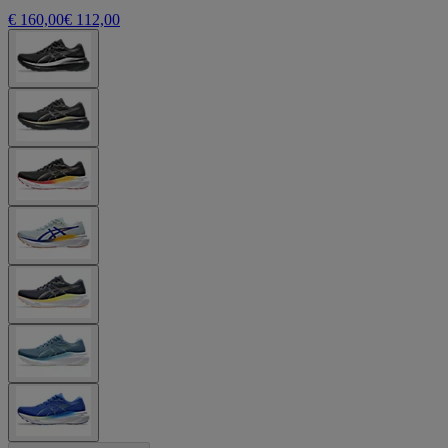
€ 160,00
€ 112,00