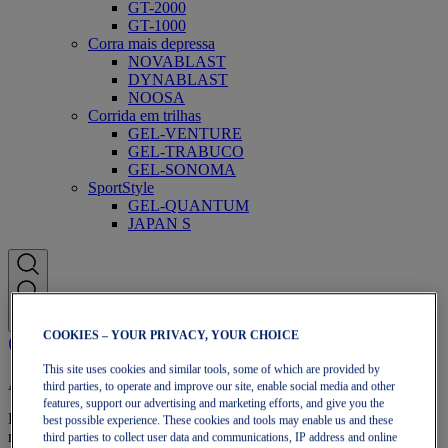
GT-2000
GT-1000
Corra mais depressa
NOVABLAST
DYNABLAST
NOOSA
Corrida em trilhas
GEL-VENTURE
GEL-TRABUCO
GEL-SONOMA
SportStyle
GEL-QUANTUM
JAPAN S
COOKIES – YOUR PRIVACY, YOUR CHOICE
This site uses cookies and similar tools, some of which are provided by
Adesão OneASICS
third parties, to operate and improve our site, enable social media and other
features, support our advertising and marketing efforts, and give you the
Envio gratuito, devoluções gratuitas, descontos exclusivos e muito
best possible experience. These cookies and tools may enable us and these
mais com os benefícios de fidelização OneASICS™.
third parties to collect user data and communications, IP address and online