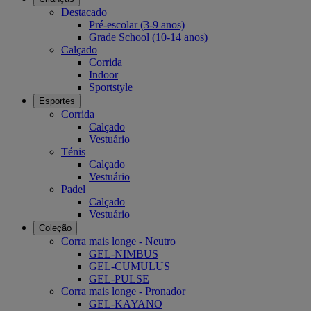
Destacado
Pré-escolar (3-9 anos)
Grade School (10-14 anos)
Calçado
Corrida
Indoor
Sportstyle
Esportes
Corrida
Calçado
Vestuário
Ténis
Calçado
Vestuário
Padel
Calçado
Vestuário
Coleção
Corra mais longe - Neutro
GEL-NIMBUS
GEL-CUMULUS
GEL-PULSE
Corra mais longe - Pronador
GEL-KAYANO