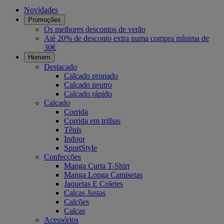
Novidades
Promoções
Os melhores descontos de verão
Até 20% de desconto extra numa compra mínima de
30€
Homem
Destacado
Calçado pronado
Calçado neutro
Calçado rápido
Calçado
Corrida
Corrida em trilhas
Tênis
Indoor
SportStyle
Confecções
Manga Curta T-Shirt
Manga Longa Camisetas
Jaquetas E Coletes
Calças Justas
Calções
Calças
Acessórios