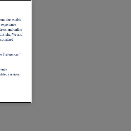
our site, enable
e experience.
dress and online
this site. We and
rsonalized
ie Preferences"
ivacy
lated services.