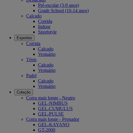
Pré-escolar (3-9 anos)
Grade School (10-14 anos)
Calçado
Corrida
Indoor
Sportstyle
Esportes
Corrida
Calçado
Vestuário
Ténis
Calçado
Vestuário
Padel
Calçado
Vestuário
Coleção
Corra mais longe - Neutro
GEL-NIMBUS
GEL-CUMULUS
GEL-PULSE
Corra mais longe - Pronador
GEL-KAYANO
GT-2000