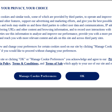
– YOUR PRIVACY, YOUR CHOICE
s cookies and similar tools, some of which are provided by third parties, to operate and improve 
and other features, support our advertising and marketing efforts, and give you the best possibl
 and tools may enable us and these third parties to collect user data and communications, IP ad
referring URLs and other content and browsing information, and to record user interactions with 
arties use this information to analyze and improve our performance, provide you with a more pe
and reach you with more relevant content and ads on this site and across third party sites.
w and change your preferences for certain cookies used on our site by clicking "Manage Cook
 if you would like to proceed without changing your preferences.
s site or clicking "OK" or "Manage Cookie Preferences" you acknowledge and agree to our
Pr
e Policy,
Terms & Conditions,
and
Terms of Sale
which apply to your use of our site and re
Manage Cookie Preferences
OK