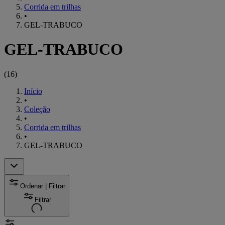
Corrida em trilhas
•
GEL-TRABUCO
GEL-TRABUCO
(
16
)
Início
•
Coleção
•
Corrida em trilhas
•
GEL-TRABUCO
Ordenar | Filtrar
Filtrar