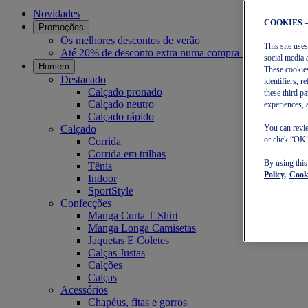
Novidades
COOKIES 
Promoções
Os melhores descontos de verão
This site use
Até 20% de desconto extra numa compra mínima de 30€
social media 
Homem
These cookies
Destacado
identifiers, 
Calçado pronado
these third p
Calçado neutro
experiences, 
Calçado rápido
Calçado
You can revie
or click “OK”
Corrida
Corrida em trilhas
By using thi
Tênis
Policy,
Cooki
Indoor
SportStyle
Confecções
Manga Curta T-Shirt
Manga Longa Camisetas
Jaquetas E Coletes
Calças Justas
Calções
Calças
Acessórios
Chapéus, fitas e gorros