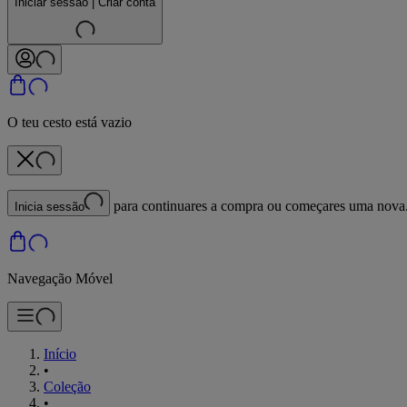
Iniciar sessão | Criar conta
O teu cesto está vazio
para continuares a compra ou começares uma nova
Inicia sessão
Navegação Móvel
Início
•
Coleção
•