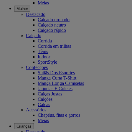
Meias
Mulher
Destacado
Calçado pronado
Calçado neutro
Calçado rápido
Calçado
Corrida
Corrida em trilhas
Tênis
Indoor
SportStyle
Confecções
Sutiãs Dos Esportes
Manga Curta T-Shirt
Manga Longa Camisetas
Jaquetas E Coletes
Calças Justas
Calções
Calças
Acessórios
Chapéus, fitas e gorros
Meias
Crianças
Destacado