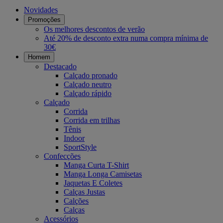
Novidades
Promoções
Os melhores descontos de verão
Até 20% de desconto extra numa compra mínima de
30€
Homem
Destacado
Calçado pronado
Calçado neutro
Calçado rápido
Calçado
Corrida
Corrida em trilhas
Tênis
Indoor
SportStyle
Confecções
Manga Curta T-Shirt
Manga Longa Camisetas
Jaquetas E Coletes
Calças Justas
Calções
Calças
Acessórios