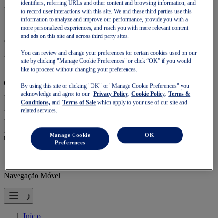
identifiers, referring URLs and other content and browsing information, and
to record user interactions with this site. We and these third parties use this
Iniciar sessão | Criar conta
information to analyze and improve our performance, provide you with a
more personalized experiences, and reach you with more relevant content
and ads on this site and across third party sites.
You can review and change your preferences for certain cookies used on our
site by clicking "Manage Cookie Preferences" or click “OK” if you would
like to proceed without changing your preferences.
O teu cesto está vazio
By using this site or clicking "OK" or "Manage Cookie Preferences" you
acknowledge and agree to our
Privacy Policy,
Cookie Policy,
Terms &
Conditions,
and
Terms of Sale
which apply to your use of our site and
related services.
para continuares a compra ou começares uma
Inicia sessão
Manage Cookie
OK
nova.
Preferences
Navegação Móvel
Início