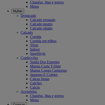
Chapéus, fitas e gorros
Meias
Mulher
Destacado
Calçado pronado
Calçado neutro
Calçado rápido
Calçado
Corrida
Corrida em trilhas
Tênis
Indoor
SportStyle
Confecções
Sutiãs Dos Esportes
Manga Curta T-Shirt
Manga Longa Camisetas
Jaquetas E Coletes
Calças Justas
Calções
Calças
Acessórios
Chapéus, fitas e gorros
Meias
Crianças