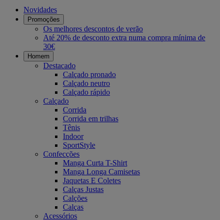
Novidades
Promoções
Os melhores descontos de verão
Até 20% de desconto extra numa compra mínima de
30€
Homem
Destacado
Calçado pronado
Calçado neutro
Calçado rápido
Calçado
Corrida
Corrida em trilhas
Tênis
Indoor
SportStyle
Confecções
Manga Curta T-Shirt
Manga Longa Camisetas
Jaquetas E Coletes
Calças Justas
Calções
Calças
Acessórios