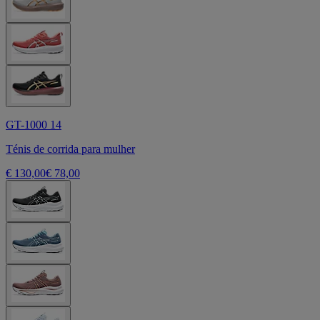
GT-1000 14
Ténis de corrida para mulher
€ 130,00
€ 78,00