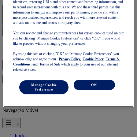
identifiers, referring URLs and other content and browsing information, and
to record user interactions with this site. We and these third parties use this
Iniciar sessão | Criar conta
information to analyze and improve our performance, provide you with a
more personalized experiences, and reach you with more relevant content
and ads on this site and across third party sites.
You can review and change your preferences for certain cookies used on our
site by clicking "Manage Cookie Preferences" or click “OK” if you would
like to proceed without changing your preferences.
O teu cesto está vazio
By using this site or clicking "OK" or "Manage Cookie Preferences" you
acknowledge and agree to our
Privacy Policy,
Cookie Policy,
Terms &
Conditions,
and
Terms of Sale
which apply to your use of our site and
related services.
para continuares a compra ou começares uma
Inicia sessão
Manage Cookie
OK
nova.
Preferences
Navegação Móvel
Início