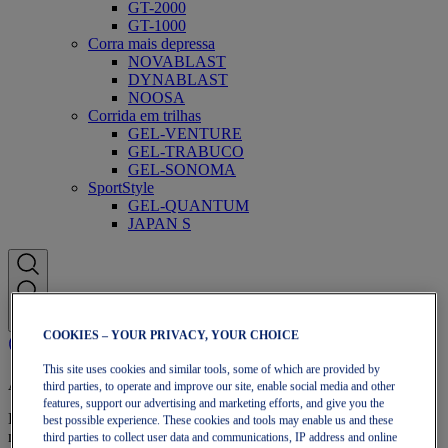
GT-2000
GT-1000
Corra mais depressa
NOVABLAST
DYNABLAST
NOOSA
Corrida em trilhas
GEL-VENTURE
GEL-TRABUCO
GEL-SONOMA
SportStyle
GEL-QUANTUM
JAPAN S
COOKIES – YOUR PRIVACY, YOUR CHOICE
This site uses cookies and similar tools, some of which are provided by
Adesão OneASICS
third parties, to operate and improve our site, enable social media and other
features, support our advertising and marketing efforts, and give you the
Envio gratuito, devoluções gratuitas, descontos exclusivos e muito
best possible experience. These cookies and tools may enable us and these
mais com os benefícios de fidelização OneASICS™.
third parties to collect user data and communications, IP address and online