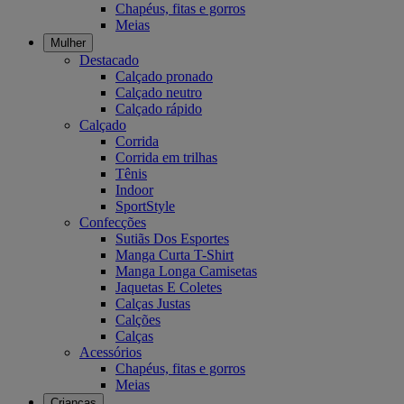
Chapéus, fitas e gorros
Meias
Mulher
Destacado
Calçado pronado
Calçado neutro
Calçado rápido
Calçado
Corrida
Corrida em trilhas
Tênis
Indoor
SportStyle
Confecções
Sutiãs Dos Esportes
Manga Curta T-Shirt
Manga Longa Camisetas
Jaquetas E Coletes
Calças Justas
Calções
Calças
Acessórios
Chapéus, fitas e gorros
Meias
Crianças