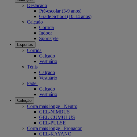
Destacado
Pré-escolar (3-9 anos)
Grade School (10-14 anos)
Calçado
Corrida
Indoor
Sportstyle
Esportes
Corrida
Calçado
Vestuário
Ténis
Calçado
Vestuário
Padel
Calçado
Vestuário
Coleção
Corra mais longe - Neutro
GEL-NIMBUS
GEL-CUMULUS
GEL-PULSE
Corra mais longe - Pronador
GEL-KAYANO