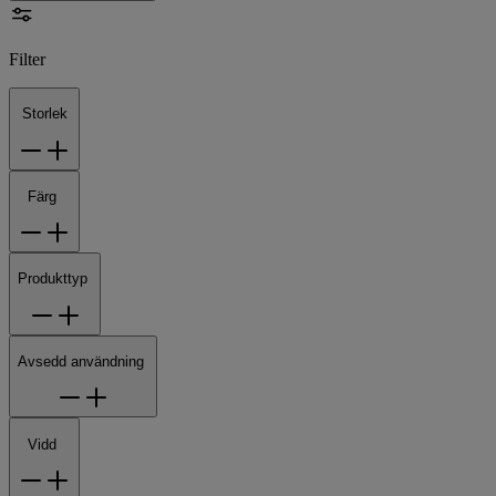
Filter
Storlek
Färg
Produkttyp
Avsedd användning
Vidd