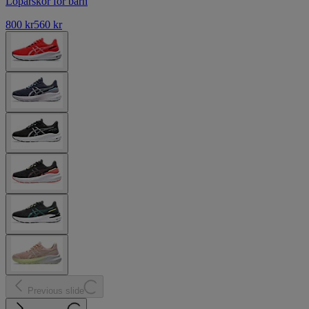
Löparskor för barn
800 kr
560 kr
Previous slide