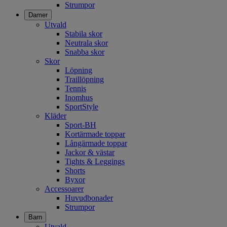
Strumpor
Damer
Utvald
Stabila skor
Neutrala skor
Snabba skor
Skor
Löpning
Traillöpning
Tennis
Inomhus
SportStyle
Kläder
Sport-BH
Kortärmade toppar
Långärmade toppar
Jackor & västar
Tights & Leggings
Shorts
Byxor
Accessoarer
Huvudbonader
Strumpor
Barn
Utvald