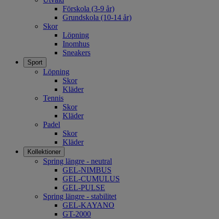
Förskola (3-9 år)
Grundskola (10-14 år)
Skor
Löpning
Inomhus
Sneakers
Sport
Löpning
Skor
Kläder
Tennis
Skor
Kläder
Padel
Skor
Kläder
Kollektioner
Spring längre - neutral
GEL-NIMBUS
GEL-CUMULUS
GEL-PULSE
Spring längre - stabilitet
GEL-KAYANO
GT-2000