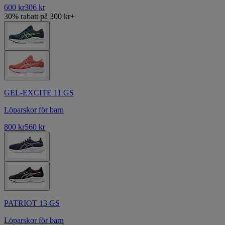
600 kr
306 kr
30% rabatt på 300 kr+
GEL-EXCITE 11 GS
Löparskor för barn
800 kr
560 kr
PATRIOT 13 GS
Löparskor för barn