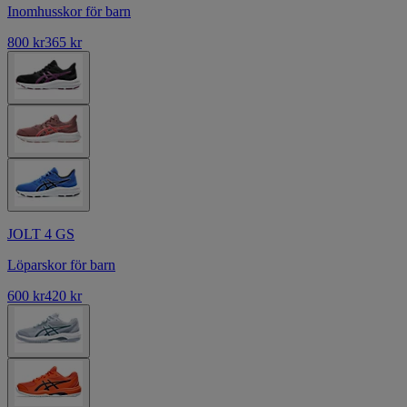
Inomhusskor för barn
800 kr
365 kr
JOLT 4 GS
Löparskor för barn
600 kr
420 kr