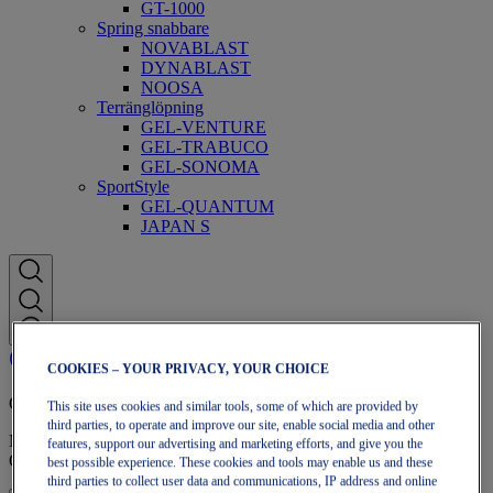
GT-1000
Spring snabbare
NOVABLAST
DYNABLAST
NOOSA
Terränglöpning
GEL-VENTURE
GEL-TRABUCO
GEL-SONOMA
SportStyle
GEL-QUANTUM
JAPAN S
COOKIES – YOUR PRIVACY, YOUR CHOICE
OneASICS-medlemskap
This site uses cookies and similar tools, some of which are provided by
third parties, to operate and improve our site, enable social media and other
Njut av fri frakt, fria returer, exklusiva rabatter och mer med
features, support our advertising and marketing efforts, and give you the
OneASICS™-lojalitetsförmåner.
best possible experience. These cookies and tools may enable us and these
third parties to collect user data and communications, IP address and online