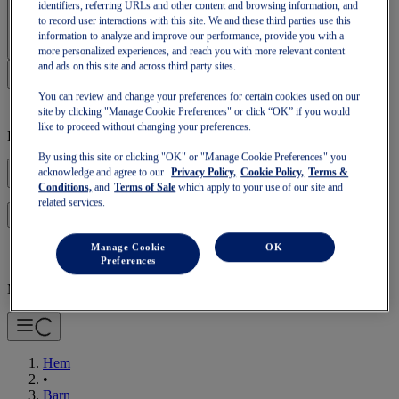
identifiers, referring URLs and other content and browsing information, and
Logga in | Skapa konto
to record user interactions with this site. We and these third parties use this
information to analyze and improve our performance, provide you with a
more personalized experiences, and reach you with more relevant content
and ads on this site and across third party sites.
You can review and change your preferences for certain cookies used on our
site by clicking "Manage Cookie Preferences" or click “OK” if you would
like to proceed without changing your preferences.
Kundvagnen är tom
By using this site or clicking "OK" or "Manage Cookie Preferences" you
acknowledge and agree to our
Privacy Policy,
Cookie Policy,
Terms &
Conditions,
and
Terms of Sale
which apply to your use of our site and
related services.
om du vill fortsätta med kundvagnen eller starta en ny.
Logga in
Manage Cookie
OK
Preferences
Mobilnavigering
Hem
•
Barn