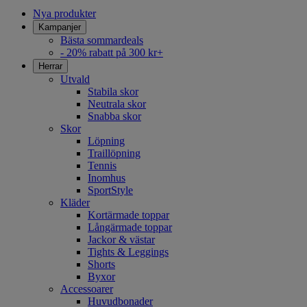
Nya produkter
Kampanjer
Bästa sommardeals
- 20% rabatt på 300 kr+
Herrar
Utvald
Stabila skor
Neutrala skor
Snabba skor
Skor
Löpning
Traillöpning
Tennis
Inomhus
SportStyle
Kläder
Kortärmade toppar
Långärmade toppar
Jackor & västar
Tights & Leggings
Shorts
Byxor
Accessoarer
Huvudbonader