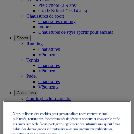
Pre-School (3-9 ans)
Grade School (10-14 ans)
Chaussures de sport
Chaussures running
Indoor
Chaussures de style sportif pour enfants
Sports
Running
Chaussures
Vêtements
Tennis
Chaussures
Vêtements
Padel
Chaussures
Vêtements
Collections
Courir plus loin - neutre
GEL-NIMBUS
GEL-CUMULUS
Nous utilisons des cookies pour personnaliser notre contenu et nos
GEL-PULSE
publicités, fournir des fonctionnalités de réseaux sociaux et analyser le trafic
Courir plus loin - pronateur
sur notre site web. Nous partageons également des informations quant à vos
GEL-KAYANO
habitudes de navigation sur notre site avec nos partenaires publicitaires,
GT-2000