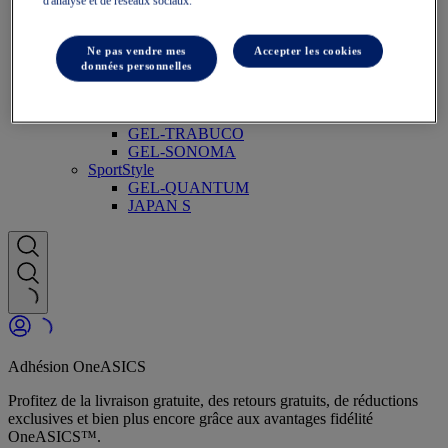
d'analyse et de réseaux sociaux.
GT-1000
Courir plus vite
NOVABLAST
Ne pas vendre mes
Accepter les cookies
DYNABLAST
données personnelles
NOOSA
Trail Running
GEL-VENTURE
GEL-TRABUCO
GEL-SONOMA
SportStyle
GEL-QUANTUM
JAPAN S
Adhésion OneASICS
Profitez de la livraison gratuite, des retours gratuits, de réductions
exclusives et bien plus encore grâce aux avantages fidélité
OneASICS™.