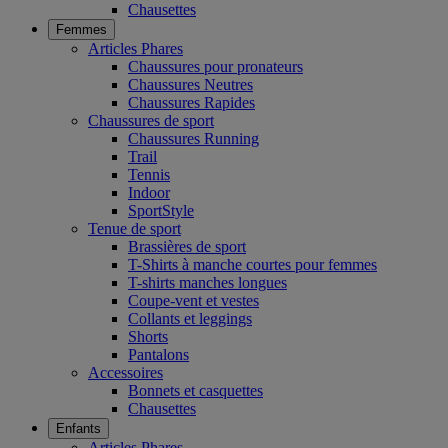
Chausettes
Femmes
Articles Phares
Chaussures pour pronateurs
Chaussures Neutres
Chaussures Rapides
Chaussures de sport
Chaussures Running
Trail
Tennis
Indoor
SportStyle
Tenue de sport
Brassières de sport
T-Shirts à manche courtes pour femmes
T-shirts manches longues
Coupe-vent et vestes
Collants et leggings
Shorts
Pantalons
Accessoires
Bonnets et casquettes
Chausettes
Enfants
Articles Phares