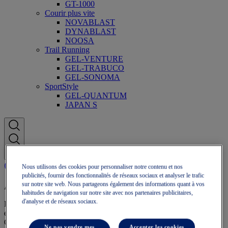
GT-1000
Courir plus vite
NOVABLAST
DYNABLAST
NOOSA
Trail Running
GEL-VENTURE
GEL-TRABUCO
GEL-SONOMA
SportStyle
GEL-QUANTUM
JAPAN S
Nous utilisons des cookies pour personnaliser notre contenu et nos
publicités, fournir des fonctionnalités de réseaux sociaux et analyser le trafic
sur notre site web. Nous partageons également des informations quant à vos
Adhésion OneASICS
habitudes de navigation sur notre site avec nos partenaires publicitaires,
d'analyse et de réseaux sociaux.
Profitez de la livraison gratuite, des retours gratuits, de réductions
exclusives et bien plus encore grâce aux avantages fidélité
OneASICS™.
Ne pas vendre mes
Accepter les cookies