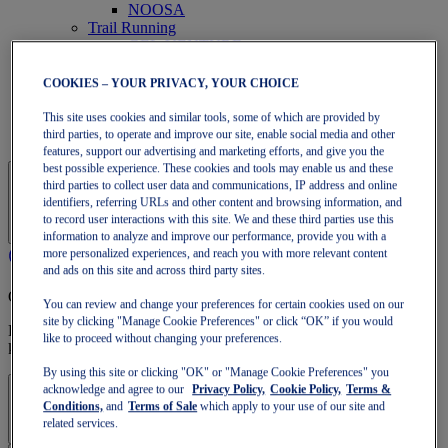
NOOSA
Trail Running
GEL-VENTURE
GEL-TRABUCO
GEL-SONOMA
COOKIES – YOUR PRIVACY, YOUR CHOICE
SportStyle
GEL-QUANTUM
This site uses cookies and similar tools, some of which are provided by
JAPAN S
third parties, to operate and improve our site, enable social media and other
features, support our advertising and marketing efforts, and give you the
best possible experience. These cookies and tools may enable us and these
third parties to collect user data and communications, IP address and online
identifiers, referring URLs and other content and browsing information, and
to record user interactions with this site. We and these third parties use this
information to analyze and improve our performance, provide you with a
more personalized experiences, and reach you with more relevant content
and ads on this site and across third party sites.
OneASICS-lidmaatschap
You can review and change your preferences for certain cookies used on our
site by clicking "Manage Cookie Preferences" or click “OK” if you would
Profiteer van gratis verzending, gratis retourneren, exclusieve
like to proceed without changing your preferences.
kortingen en meer met OneASICS™-voordelen.
By using this site or clicking "OK" or "Manage Cookie Preferences" you
acknowledge and agree to our
Privacy Policy,
Cookie Policy,
Terms &
Inloggen | Account Aanmaken
Conditions,
and
Terms of Sale
which apply to your use of our site and
related services.