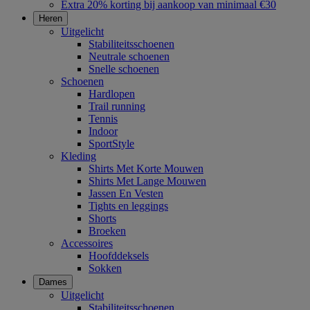
Extra 20% korting bij aankoop van minimaal €30
Heren
Uitgelicht
Stabiliteitsschoenen
Neutrale schoenen
Snelle schoenen
Schoenen
Hardlopen
Trail running
Tennis
Indoor
SportStyle
Kleding
Shirts Met Korte Mouwen
Shirts Met Lange Mouwen
Jassen En Vesten
Tights en leggings
Shorts
Broeken
Accessoires
Hoofddeksels
Sokken
Dames
Uitgelicht
Stabiliteitsschoenen