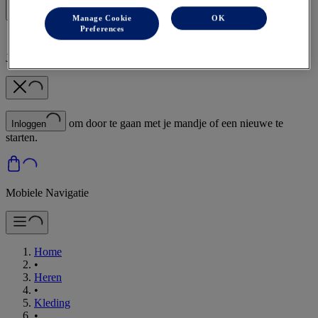
Manage Cookie
OK
Preferences
Je tas is leeg
om door te gaan met je mandje of een nieuwe te
Inloggen
starten.
Mobiele Navigatie
Home
•
Heren
•
Kleding
•