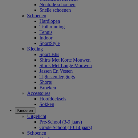
Neutrale schoenen
Snelle schoenen
Schoenen
Hardlopen
Trail running
Tennis
Indoor
SportStyle
Kleding
Sport-Bhs
Shirts Met Korte Mouwen
Shirts Met Lange Mouwen
Jassen En Vesten
Tights en leggings
Shorts
Broeken
Accessoires
Hoofddeksels
Sokken
Kinderen
Uitgelicht
Pre-School (3-9 jaars)
Grade School (10-14 jaars)
Schoenen