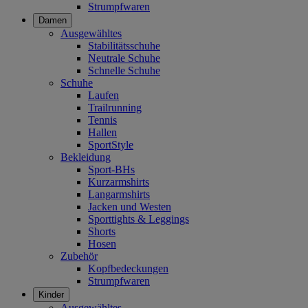
Strumpfwaren
Damen
Ausgewähltes
Stabilitätsschuhe
Neutrale Schuhe
Schnelle Schuhe
Schuhe
Laufen
Trailrunning
Tennis
Hallen
SportStyle
Bekleidung
Sport-BHs
Kurzarmshirts
Langarmshirts
Jacken und Westen
Sporttights & Leggings
Shorts
Hosen
Zubehör
Kopfbedeckungen
Strumpfwaren
Kinder
Ausgewähltes