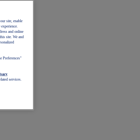
our site, enable
e experience.
dress and online
this site. We and
rsonalized
ie Preferences"
ivacy
lated services.