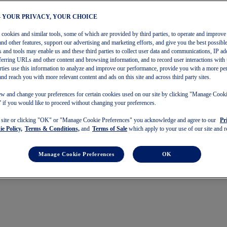
– YOUR PRIVACY, YOUR CHOICE
s cookies and similar tools, some of which are provided by third parties, to operate and improve 
and other features, support our advertising and marketing efforts, and give you the best possibl
 and tools may enable us and these third parties to collect user data and communications, IP ad
referring URLs and other content and browsing information, and to record user interactions with 
arties use this information to analyze and improve our performance, provide you with a more pe
and reach you with more relevant content and ads on this site and across third party sites.
w and change your preferences for certain cookies used on our site by clicking "Manage Cook
 if you would like to proceed without changing your preferences.
s site or clicking "OK" or "Manage Cookie Preferences" you acknowledge and agree to our
Pr
e Policy,
Terms & Conditions,
and
Terms of Sale
which apply to your use of our site and re
Manage Cookie Preferences
OK