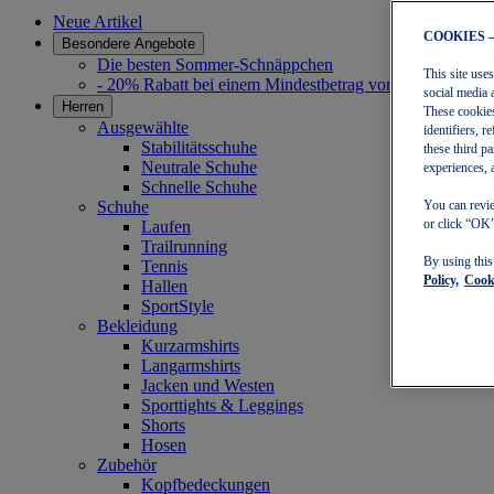
Neue Artikel
COOKIES 
Besondere Angebote
Die besten Sommer-Schnäppchen
This site use
- 20% Rabatt bei einem Mindestbetrag von 30 €
social media 
Herren
These cookies
Ausgewählte
identifiers, 
Stabilitätsschuhe
these third p
Neutrale Schuhe
experiences, 
Schnelle Schuhe
Schuhe
You can revie
or click “OK”
Laufen
Trailrunning
By using thi
Tennis
Policy,
Cooki
Hallen
SportStyle
Bekleidung
Kurzarmshirts
Langarmshirts
Jacken und Westen
Sporttights & Leggings
Shorts
Hosen
Zubehör
Kopfbedeckungen