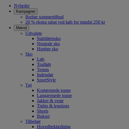
Nyheder
Kampagner
Bedste sommertilbud
20 % ekstra rabat ved køb for mindst 250 kr
Mænd
Udvalgte
Stabilitetssko
Neutrale sko
Hurtige sko
Sko
Løb
Trailløb
Tennis
Indendør
SportStyle
Tøj
Kortærmede toppe
Langærmede toppe
Jakker & veste
Tights & leggings
Shorts
Bukser
Tilbehør
Hovedbeklædning