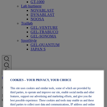
GT-1000
Løb hurtigere
NOVABLAST
DYNABLAST
NOOSA
Trailløb
GEL-VENTURE
GEL-TRABUCO
GEL-SONOMA
SportStyle
GEL-QUANTUM
JAPAN S
COOKIES – YOUR PRIVACY, YOUR CHOICE
OneASICS-medlemskab
This site uses cookies and similar tools, some of which are provided by
third parties, to operate and improve our site, enable social media and other
Nyd gratis fragt, gratis returnering, eksklusive rabatter og mere med
features, support our advertising and marketing efforts, and give you the
OneASICS™-medlemsfordele.
best possible experience. These cookies and tools may enable us and these
third parties to collect user data and communications, IP address and online