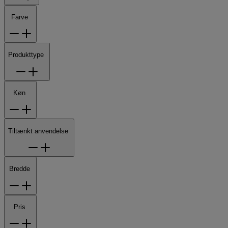
Farve
Produkttype
Køn
Tiltænkt anvendelse
Bredde
Pris