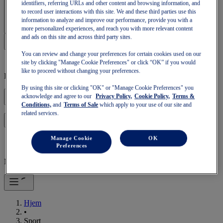
identifiers, referring URLs and other content and browsing information, and
Log på | Opret konto
to record user interactions with this site. We and these third parties use this
information to analyze and improve our performance, provide you with a
more personalized experiences, and reach you with more relevant content
and ads on this site and across third party sites.
You can review and change your preferences for certain cookies used on our
site by clicking "Manage Cookie Preferences" or click “OK” if you would
like to proceed without changing your preferences.
Din kurv er tom
By using this site or clicking "OK" or "Manage Cookie Preferences" you
acknowledge and agree to our
Privacy Policy,
Cookie Policy,
Terms &
Conditions,
and
Terms of Sale
which apply to your use of our site and
related services.
for at fortsætte med din kurv, eller start en ny.
Log på
Manage Cookie
OK
Preferences
Mobilnavigation
Hjem
•
Sport