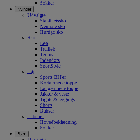
Sokker
Kvinder
Udvalgte
Stabilitetssko
Neutrale sko
Hurtige sko
Sko
Løb
Trailløb
Tennis
Indendørs
SportStyle
Tøj
Sports-BH'er
Kortærmede toppe
Langærmede toppe
Jakker & veste
Tights & leggings
Shorts
Bukser
Tilbehør
Hovedbeklædning
Sokker
Børn
Udvalgte