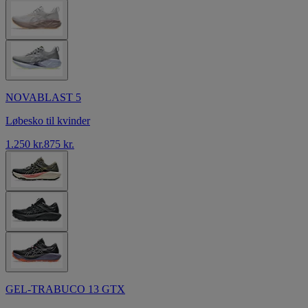
NOVABLAST 5
Løbesko til kvinder
1.250 kr.
875 kr.
GEL-TRABUCO 13 GTX