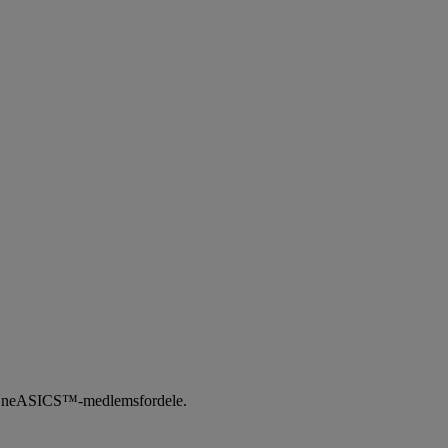
med OneASICS™-medlemsfordele.