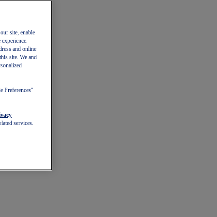
our site, enable
e experience.
dress and online
this site. We and
rsonalized
ie Preferences"
ivacy
lated services.