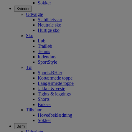
Sokker
Kvinder
Udvalgte
Stabilitetssko
Neutrale sko
Hurtige sko
Sko
Løb
Trailløb
Tennis
Indendørs
SportStyle
Tøj
Sports-BH'er
Kortærmede toppe
Langærmede toppe
Jakker & veste
Tights & leggings
Shorts
Bukser
Tilbehør
Hovedbeklædning
Sokker
Børn
Udvalgte