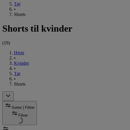
Tøj
•
Shorts
Shorts til kvinder
(
19
)
Hjem
•
Kvinder
•
Tøj
•
Shorts
Sorter | Filtrer
Filtrer