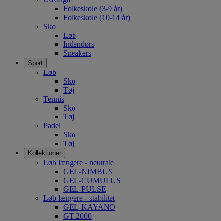
Folkeskole (3-9 år)
Folkeskole (10-14 år)
Sko
Løb
Indendørs
Sneakers
Sport
Løb
Sko
Tøj
Tennis
Sko
Tøj
Padel
Sko
Tøj
Kollektioner
Løb længere - neutrale
GEL-NIMBUS
GEL-CUMULUS
GEL-PULSE
Løb længere - stabilitet
GEL-KAYANO
GT-2000