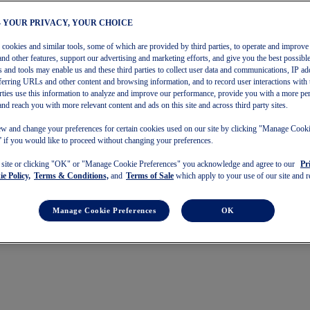
– YOUR PRIVACY, YOUR CHOICE
s cookies and similar tools, some of which are provided by third parties, to operate and improve 
and other features, support our advertising and marketing efforts, and give you the best possibl
 and tools may enable us and these third parties to collect user data and communications, IP ad
referring URLs and other content and browsing information, and to record user interactions with 
arties use this information to analyze and improve our performance, provide you with a more pe
and reach you with more relevant content and ads on this site and across third party sites.
w and change your preferences for certain cookies used on our site by clicking "Manage Cook
 if you would like to proceed without changing your preferences.
s site or clicking "OK" or "Manage Cookie Preferences" you acknowledge and agree to our
Pr
e Policy,
Terms & Conditions,
and
Terms of Sale
which apply to your use of our site and re
Manage Cookie Preferences
OK