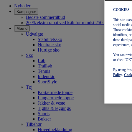
Nyheder
COOKIES 
Kampagner
Bedste sommertilbud
This site use
20 % ekstra rabat ved køb for mindst 250 kr
social media 
Mænd
These cookies
Udvalgte
identifiers, 
Stabilitetssko
these third p
Neutrale sko
experiences, 
Hurtige sko
Sko
You can revie
or click “OK”
Løb
Trailløb
By using thi
Tennis
Policy,
Cooki
Indendør
SportStyle
Tøj
Kortærmede toppe
Langærmede toppe
Jakker & veste
Tights & leggings
Shorts
Bukser
Tilbehør
Hovedbeklædning