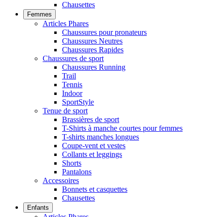
Chausettes
Femmes
Articles Phares
Chaussures pour pronateurs
Chaussures Neutres
Chaussures Rapides
Chaussures de sport
Chaussures Running
Trail
Tennis
Indoor
SportStyle
Tenue de sport
Brassières de sport
T-Shirts à manche courtes pour femmes
T-shirts manches longues
Coupe-vent et vestes
Collants et leggings
Shorts
Pantalons
Accessoires
Bonnets et casquettes
Chausettes
Enfants
Articles Phares