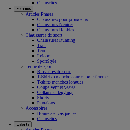
Chausettes
Femmes
Articles Phares
Chaussures pour pronateurs
Chaussures Neutres
Chaussures Rapides
Chaussures de sport
Chaussures Running
Trail
Tennis
Indoor
SportStyle
Tenue de sport
Brassières de sport
T-Shirts à manche courtes pour femmes
T-shirts manches longues
Coupe-vent et vestes
Collants et leggings
Shorts
Pantalons
Accessoires
Bonnets et casquettes
Chausettes
Enfants
Articles Phares