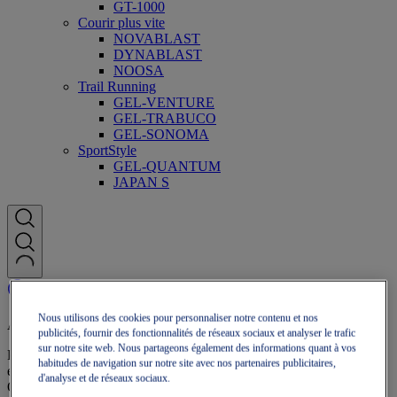
GT-1000
Courir plus vite
NOVABLAST
DYNABLAST
NOOSA
Trail Running
GEL-VENTURE
GEL-TRABUCO
GEL-SONOMA
SportStyle
GEL-QUANTUM
JAPAN S
Nous utilisons des cookies pour personnaliser notre contenu et nos
Adhésion OneASICS
publicités, fournir des fonctionnalités de réseaux sociaux et analyser le trafic
sur notre site web. Nous partageons également des informations quant à vos
Profitez de la livraison gratuite, des retours gratuits, de réductions
habitudes de navigation sur notre site avec nos partenaires publicitaires,
exclusives et bien plus encore grâce aux avantages fidélité
d'analyse et de réseaux sociaux.
OneASICS™.