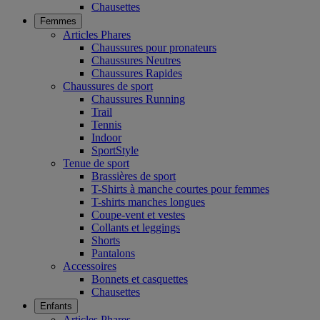
Chausettes
Femmes
Articles Phares
Chaussures pour pronateurs
Chaussures Neutres
Chaussures Rapides
Chaussures de sport
Chaussures Running
Trail
Tennis
Indoor
SportStyle
Tenue de sport
Brassières de sport
T-Shirts à manche courtes pour femmes
T-shirts manches longues
Coupe-vent et vestes
Collants et leggings
Shorts
Pantalons
Accessoires
Bonnets et casquettes
Chausettes
Enfants
Articles Phares