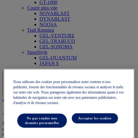
GT-1000
Courir plus vite
NOVABLAST
DYNABLAST
NOOSA
Trail Running
GEL-VENTURE
GEL-TRABUCO
GEL-SONOMA
SportStyle
GEL-QUANTUM
JAPAN S
Nous utilisons des cookies pour personnaliser notre contenu et nos
publicités, fournir des fonctionnalités de réseaux sociaux et analyser le trafic
sur notre site web. Nous partageons également des informations quant à vos
habitudes de navigation sur notre site avec nos partenaires publicitaires,
d'analyse et de réseaux sociaux.
Adhésion OneASICS
Ne pas vendre mes
Accepter les cookies
Profitez de la livraison gratuite, des retours gratuits, de réductions
données personnelles
exclusives et bien plus encore grâce aux avantages fidélité
OneASICS™.