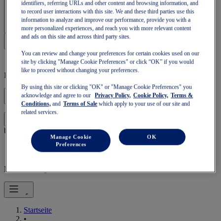
identifiers, referring URLs and other content and browsing information, and
Anmelden | Konto erstellen
to record user interactions with this site. We and these third parties use this
information to analyze and improve our performance, provide you with a
more personalized experiences, and reach you with more relevant content
and ads on this site and across third party sites.
You can review and change your preferences for certain cookies used on our
site by clicking "Manage Cookie Preferences" or click “OK” if you would
like to proceed without changing your preferences.
Ihr Warenkorb ist leer
By using this site or clicking "OK" or "Manage Cookie Preferences" you
acknowledge and agree to our
Privacy Policy,
Cookie Policy,
Terms &
Conditions,
and
Terms of Sale
which apply to your use of our site and
related services.
um mit Ihrer Tasche fortzufahren oder eine neue zu
Einloggen
beginnen.
Manage Cookie
OK
Preferences
Mobile Navigation
Startseite
•