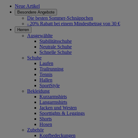
Neue Artikel
Besondere Angebote
Die besten Sommer-Schnäppchen
- 20% Rabatt bei einem Mindestbetrag von 30 €
Herren
Ausgewählte
Stabilitätsschuhe
Neutrale Schuhe
Schnelle Schuhe
Schuhe
Laufen
Trailrunning
Tennis
Hallen
SportStyle
Bekleidung
Kurzarmshirts
Langarmshirts
Jacken und Westen
Sporttights & Leggings
Shorts
Hosen
Zubehör
Kopfbedeckungen