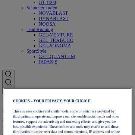
GT-1000
Schneller laufen
NOVABLAST
DYNABLAST
NOOSA
Trail Running
GEL-VENTURE
GEL-TRABUCO
GEL-SONOMA
SportStyle
GEL-QUANTUM
JAPAN S
COOKIES – YOUR PRIVACY, YOUR CHOICE
OneASICS™-Mitgliedschaft
This site uses cookies and similar tools, some of which are provided by
third parties, to operate and improve our site, enable social media and other
Genieße kostenlosen Versand, kostenlose Rücksendungen,
features, support our advertising and marketing efforts, and give you the
exklusive Rabatte und mehr – mit den OneASICS™-Vorteilen.
best possible experience. These cookies and tools may enable us and these
third parties to collect user data and communications, IP address and online