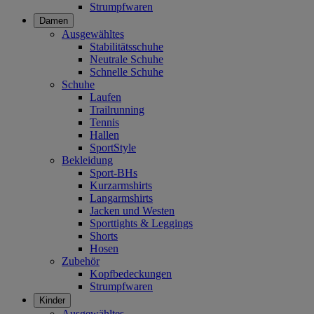
Strumpfwaren
Damen
Ausgewähltes
Stabilitätsschuhe
Neutrale Schuhe
Schnelle Schuhe
Schuhe
Laufen
Trailrunning
Tennis
Hallen
SportStyle
Bekleidung
Sport-BHs
Kurzarmshirts
Langarmshirts
Jacken und Westen
Sporttights & Leggings
Shorts
Hosen
Zubehör
Kopfbedeckungen
Strumpfwaren
Kinder
Ausgewähltes