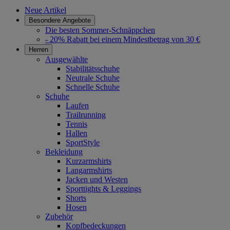
Neue Artikel
Besondere Angebote
Die besten Sommer-Schnäppchen
- 20% Rabatt bei einem Mindestbetrag von 30 €
Herren
Ausgewählte
Stabilitätsschuhe
Neutrale Schuhe
Schnelle Schuhe
Schuhe
Laufen
Trailrunning
Tennis
Hallen
SportStyle
Bekleidung
Kurzarmshirts
Langarmshirts
Jacken und Westen
Sporttights & Leggings
Shorts
Hosen
Zubehör
Kopfbedeckungen