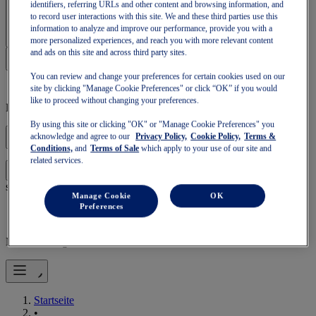
identifiers, referring URLs and other content and browsing information, and
Anmelden | Konto erstellen
to record user interactions with this site. We and these third parties use this
information to analyze and improve our performance, provide you with a
more personalized experiences, and reach you with more relevant content
and ads on this site and across third party sites.
You can review and change your preferences for certain cookies used on our
site by clicking "Manage Cookie Preferences" or click “OK” if you would
like to proceed without changing your preferences.
Leerer Warenkorb
By using this site or clicking "OK" or "Manage Cookie Preferences" you
acknowledge and agree to our
Privacy Policy,
Cookie Policy,
Terms &
Conditions,
and
Terms of Sale
which apply to your use of our site and
related services.
mit deinem Warenkorb fortfahren oder einen neuen
Anmelden
starten.
Manage Cookie
OK
Preferences
Mobile Navigation
Startseite
•