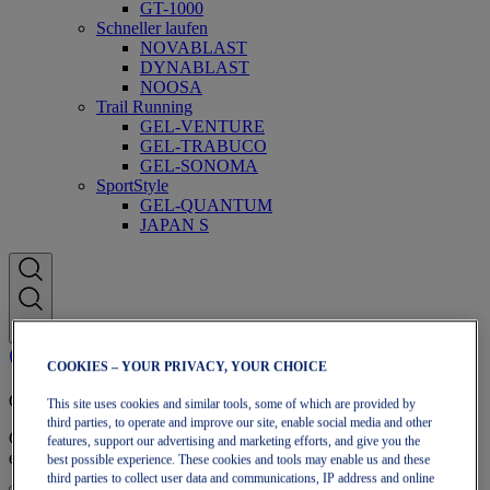
GT-1000
Schneller laufen
NOVABLAST
DYNABLAST
NOOSA
Trail Running
GEL-VENTURE
GEL-TRABUCO
GEL-SONOMA
SportStyle
GEL-QUANTUM
JAPAN S
COOKIES – YOUR PRIVACY, YOUR CHOICE
OneASICS™-Mitgliedschaft
This site uses cookies and similar tools, some of which are provided by
third parties, to operate and improve our site, enable social media and other
Genieße kostenlosen Versand, kostenlose Rücksendungen,
features, support our advertising and marketing efforts, and give you the
exklusive Rabatte und mehr – mit den OneASICS™-Vorteilen.
best possible experience. These cookies and tools may enable us and these
third parties to collect user data and communications, IP address and online