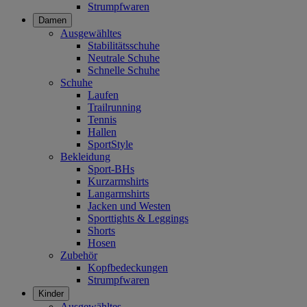
Strumpfwaren
Damen
Ausgewähltes
Stabilitätsschuhe
Neutrale Schuhe
Schnelle Schuhe
Schuhe
Laufen
Trailrunning
Tennis
Hallen
SportStyle
Bekleidung
Sport-BHs
Kurzarmshirts
Langarmshirts
Jacken und Westen
Sporttights & Leggings
Shorts
Hosen
Zubehör
Kopfbedeckungen
Strumpfwaren
Kinder
Ausgewähltes