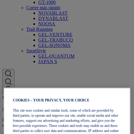
GT-1000
Correr más rápido
NOVABLAST
DYNABLAST
NOOSA
Trail Running
GEL-VENTURE
GEL-TRABUCO
GEL-SONOMA
SportStyle
GEL-QUANTUM
JAPAN S
COOKIES – YOUR PRIVACY, YOUR CHOICE
Membresía OneASICS
This site uses cookies and similar tools, some of which are provided by
third parties, to operate and improve our site, enable social media and other
Disfruta de envío gratuito, devoluciones gratuitas, descuentos
features, support our advertising and marketing efforts, and give you the
exclusivos y más con los beneficios de fidelidad OneASICS™.
best possible experience. These cookies and tools may enable us and these
third parties to collect user data and communications, IP address and online