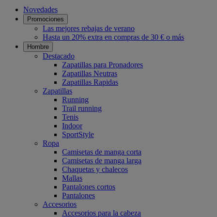
Novedades
Promociones
Las mejores rebajas de verano
Hasta un 20% extra en compras de 30 € o más
Hombre
Destacado
Zapatillas para Pronadores
Zapatillas Neutras
Zapatillas Rapidas
Zapatillas
Running
Trail running
Tenis
Indoor
SportStyle
Ropa
Camisetas de manga corta
Camisetas de manga larga
Chaquetas y chalecos
Mallas
Pantalones cortos
Pantalones
Accesorios
Accesorios para la cabeza