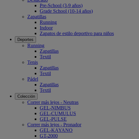
Pre-School (3-9 años)
Grade School (10-14 años)
Zapatillas
Running
Indoor
Zapatos de estilo deportivo para niños
Deportes
Running
Zapatillas
Textil
Tenis
Zapatillas
Textil
Pádel
Zapatillas
Textil
Colección
Correr más lejos - Neutras
GEL-NIMBUS
GEL-CUMULUS
GEL-PULSE
Correr más lejos - Pronador
GEL-KAYANO
GT-2000