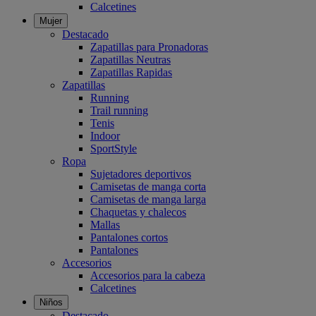
Calcetines
Mujer
Destacado
Zapatillas para Pronadoras
Zapatillas Neutras
Zapatillas Rapidas
Zapatillas
Running
Trail running
Tenis
Indoor
SportStyle
Ropa
Sujetadores deportivos
Camisetas de manga corta
Camisetas de manga larga
Chaquetas y chalecos
Mallas
Pantalones cortos
Pantalones
Accesorios
Accesorios para la cabeza
Calcetines
Niños
Destacado