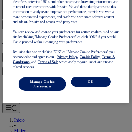
identifiers, referring URLs and other content and browsing information, and
Iniciar sesión | Crear cuenta
to record user interactions with this site. We and these third parties use this
information to analyze and improve our performance, provide you with a
more personalized experiences, and reach you with more relevant content
and ads on this site and across third party sites.
You can review and change your preferences for certain cookies used on our
site by clicking "Manage Cookie Preferences" or click “OK” if you would
like to proceed without changing your preferences.
Tu cesta está vacía
By using this site or clicking "OK" or "Manage Cookie Preferences" you
acknowledge and agree to our
Privacy Policy,
Cookie Policy,
Terms &
Conditions,
and
Terms of Sale
which apply to your use of our site and
related services.
para seguir con tu cesta o empezar una nueva.
Iniciar sesión
Manage Cookie
OK
Preferences
Navegación Móvil
Inicio
•
Mujer