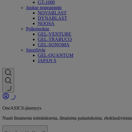
GT-1000
Juokse nopeammin
NOVABLAST
DYNABLAST
NOOSA
Polkujuoksu
GEL-VENTURE
GEL-TRABUCO
GEL-SONOMA
SportStyle
GEL-QUANTUM
JAPAN S
OneASICS-jäsenyys
Nauti ilmaisesta toimituksesta, ilmaisista palautuksista, eksklusiivis