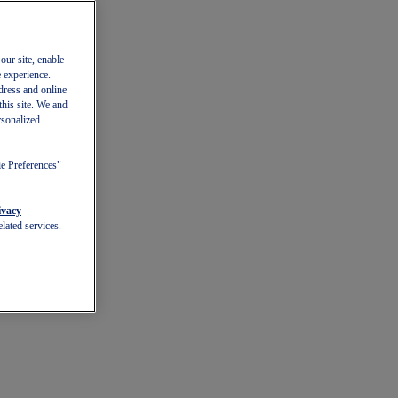
our site, enable
e experience.
dress and online
this site. We and
rsonalized
ie Preferences"
ivacy
lated services.