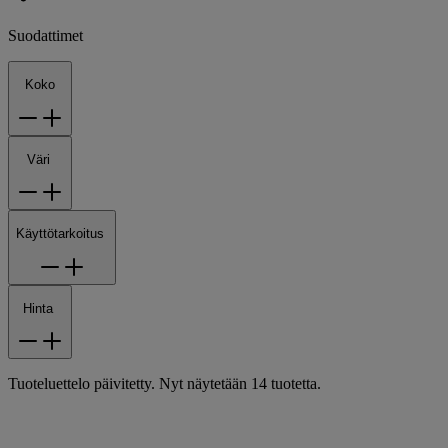
Suodattimet
Koko
Väri
Käyttötarkoitus
Hinta
Tuoteluettelo päivitetty. Nyt näytetään 14 tuotetta.