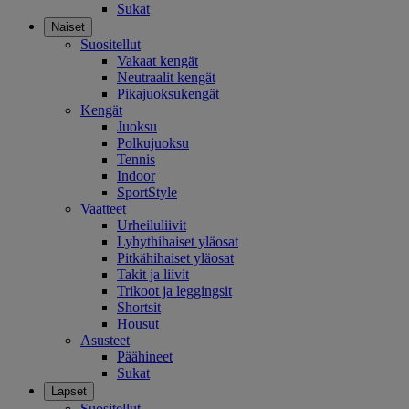
Sukat
Naiset
Suositellut
Vakaat kengät
Neutraalit kengät
Pikajuoksukengät
Kengät
Juoksu
Polkujuoksu
Tennis
Indoor
SportStyle
Vaatteet
Urheiluliivit
Lyhythihaiset yläosat
Pitkähihaiset yläosat
Takit ja liivit
Trikoot ja leggingsit
Shortsit
Housut
Asusteet
Päähineet
Sukat
Lapset
Suositellut