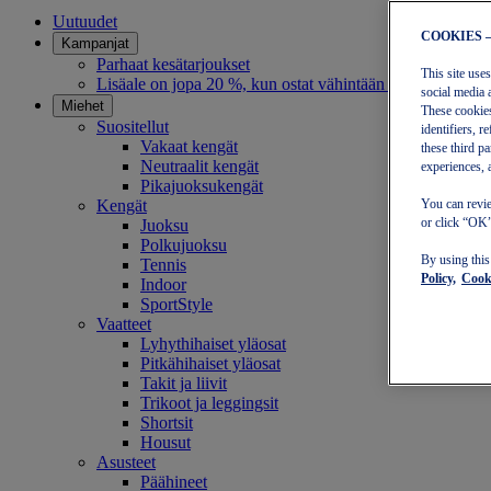
Uutuudet
COOKIES 
Kampanjat
Parhaat kesätarjoukset
This site use
Lisäale on jopa 20 %, kun ostat vähintään 30 eurolla
social media 
Miehet
These cookies
Suositellut
identifiers, 
Vakaat kengät
these third p
Neutraalit kengät
experiences, 
Pikajuoksukengät
Kengät
You can revie
or click “OK”
Juoksu
Polkujuoksu
By using thi
Tennis
Policy,
Cooki
Indoor
SportStyle
Vaatteet
Lyhythihaiset yläosat
Pitkähihaiset yläosat
Takit ja liivit
Trikoot ja leggingsit
Shortsit
Housut
Asusteet
Päähineet