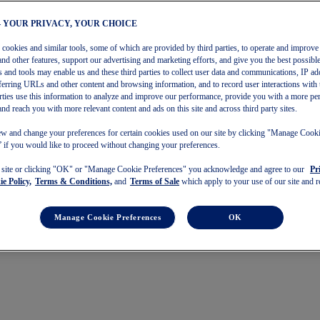
– YOUR PRIVACY, YOUR CHOICE
s cookies and similar tools, some of which are provided by third parties, to operate and improve 
and other features, support our advertising and marketing efforts, and give you the best possibl
 and tools may enable us and these third parties to collect user data and communications, IP ad
referring URLs and other content and browsing information, and to record user interactions with 
arties use this information to analyze and improve our performance, provide you with a more pe
and reach you with more relevant content and ads on this site and across third party sites.
w and change your preferences for certain cookies used on our site by clicking "Manage Cook
 if you would like to proceed without changing your preferences.
s site or clicking "OK" or "Manage Cookie Preferences" you acknowledge and agree to our
Pr
e Policy,
Terms & Conditions,
and
Terms of Sale
which apply to your use of our site and re
Manage Cookie Preferences
OK