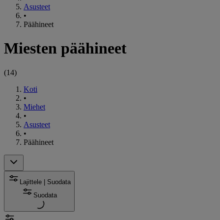
Asusteet
•
Päähineet
Miesten päähineet
(
14
)
Koti
•
Miehet
•
Asusteet
•
Päähineet
Lajittele | Suodata
Suodata