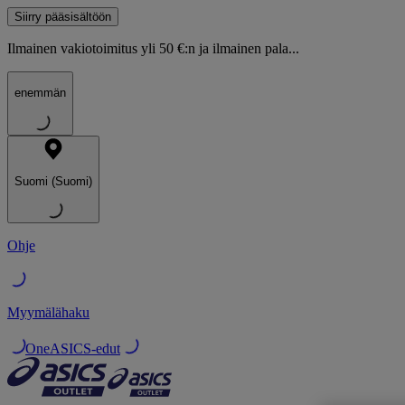
Siirry pääsisältöön
Ilmainen vakiotoimitus yli 50 €:n ja ilmainen pala...
enemmän
Suomi (Suomi)
Ohje
Myymälähaku
OneASICS-edut