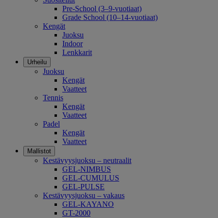
Pre-School (3–9-vuotiaat)
Grade School (10–14-vuotiaat)
Kengät
Juoksu
Indoor
Lenkkarit
Urheilu
Juoksu
Kengät
Vaatteet
Tennis
Kengät
Vaatteet
Padel
Kengät
Vaatteet
Mallistot
Kestävyysjuoksu – neutraalit
GEL-NIMBUS
GEL-CUMULUS
GEL-PULSE
Kestävyysjuoksu – vakaus
GEL-KAYANO
GT-2000