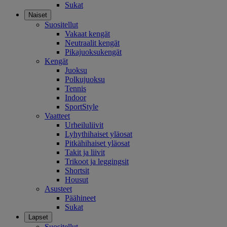
Sukat
Naiset
Suositellut
Vakaat kengät
Neutraalit kengät
Pikajuoksukengät
Kengät
Juoksu
Polkujuoksu
Tennis
Indoor
SportStyle
Vaatteet
Urheiluliivit
Lyhythihaiset yläosat
Pitkähihaiset yläosat
Takit ja liivit
Trikoot ja leggingsit
Shortsit
Housut
Asusteet
Päähineet
Sukat
Lapset
Suositellut