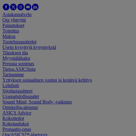
Asiakaspalvelu
Ota yhteyttä
Palautukset
Toimitus
Maksu
Tuotelupaustiedot
Usein kysyttyjä kysymyksiä
Tilauksen tila
Myymälähaku
Peruuta sopimus
Tietoa ASICSista
Tarinamme
Yrityksen sosiaalinen vastuu ja kestävä kehitys
Lehdistö
Sijoittajasuhteet
Uramahdollisuudet
Sound Mind, Sound Body -vaikutus
Opiskelija-alennus
ASICS Advice
Kokotiedot
Kokotaulukot
Pronaatio-opas
OneASICS™-jäsenyys