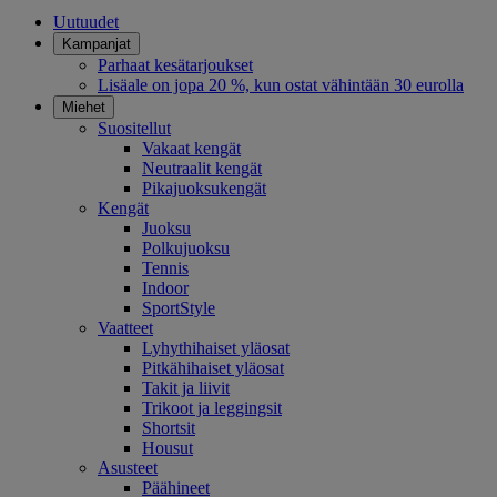
Uutuudet
Kampanjat
Parhaat kesätarjoukset
Lisäale on jopa 20 %, kun ostat vähintään 30 eurolla
Miehet
Suositellut
Vakaat kengät
Neutraalit kengät
Pikajuoksukengät
Kengät
Juoksu
Polkujuoksu
Tennis
Indoor
SportStyle
Vaatteet
Lyhythihaiset yläosat
Pitkähihaiset yläosat
Takit ja liivit
Trikoot ja leggingsit
Shortsit
Housut
Asusteet
Päähineet