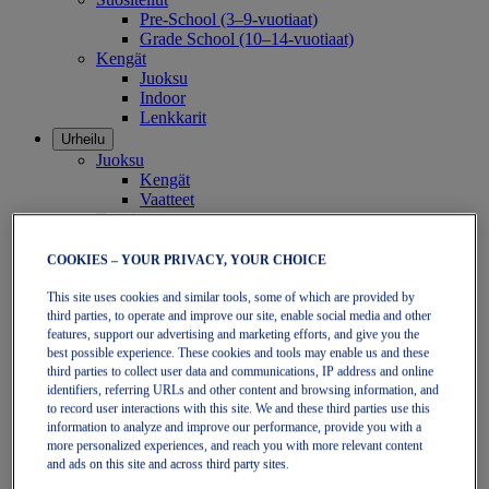
Pre-School (3–9-vuotiaat)
Grade School (10–14-vuotiaat)
Kengät
Juoksu
Indoor
Lenkkarit
Urheilu
Juoksu
Kengät
Vaatteet
Tennis
Kengät
Vaatteet
COOKIES – YOUR PRIVACY, YOUR CHOICE
Padel
Kengät
This site uses cookies and similar tools, some of which are provided by
Vaatteet
third parties, to operate and improve our site, enable social media and other
features, support our advertising and marketing efforts, and give you the
Mallistot
best possible experience. These cookies and tools may enable us and these
Kestävyysjuoksu – neutraalit
third parties to collect user data and communications, IP address and online
GEL-NIMBUS
identifiers, referring URLs and other content and browsing information, and
GEL-CUMULUS
to record user interactions with this site. We and these third parties use this
GEL-PULSE
information to analyze and improve our performance, provide you with a
Kestävyysjuoksu – vakaus
more personalized experiences, and reach you with more relevant content
GEL-KAYANO
and ads on this site and across third party sites.
GT-2000