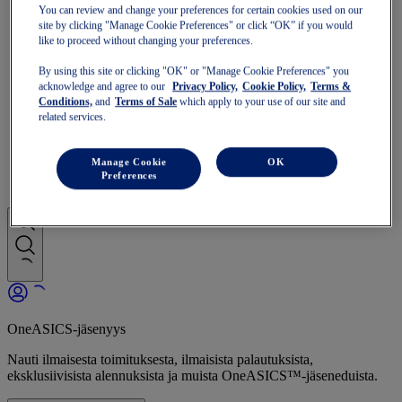
GT-1000
You can review and change your preferences for certain cookies used on our
Juokse nopeammin
site by clicking "Manage Cookie Preferences" or click “OK” if you would
NOVABLAST
like to proceed without changing your preferences.
DYNABLAST
NOOSA
By using this site or clicking "OK" or "Manage Cookie Preferences" you
Polkujuoksu
acknowledge and agree to our
Privacy Policy,
Cookie Policy,
Terms &
Conditions,
and
Terms of Sale
which apply to your use of our site and
GEL-VENTURE
related services.
GEL-TRABUCO
GEL-SONOMA
SportStyle
Manage Cookie
OK
GEL-QUANTUM
Preferences
JAPAN S
OneASICS-jäsenyys
Nauti ilmaisesta toimituksesta, ilmaisista palautuksista,
eksklusiivisista alennuksista ja muista OneASICS™-jäseneduista.