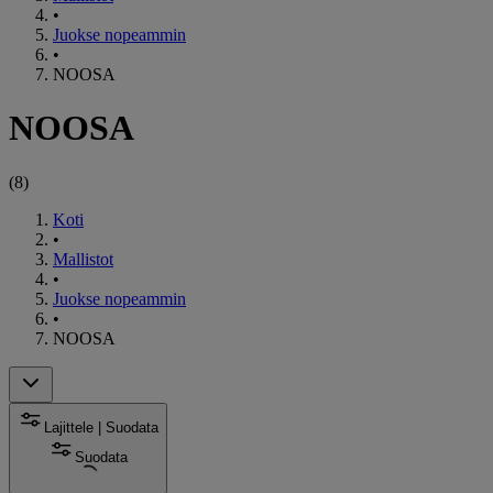
•
Juokse nopeammin
•
NOOSA
NOOSA
(
8
)
Koti
•
Mallistot
•
Juokse nopeammin
•
NOOSA
Lajittele | Suodata
Suodata