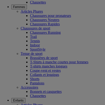
Chausettes
Femmes
Articles Phares
Chaussures pour pronateurs
Chaussures Neutres
Chaussures Rapides
Chaussures de sport
Chaussures Running
Trail
Tennis
Indoor
SportStyle
Tenue de sport
Brassières de sport
T-Shirts à manche courtes pour femmes
T-shirts manches longues
Coupe-vent et vestes
Collants et leggings
Shorts
Pantalons
Accessoires
Bonnets et casquettes
Chausettes
Enfants
Articles Phares