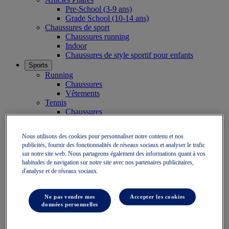
Pre-School (3-9 ans)
Grade School (10-14 ans)
Chaussures de sport
Chaussures running
Indoor
Chaussures de style sportif pour enfants
Sports
Running
Chaussures
Vêtements
Tennis
Chaussures
Vêtements
Padel
Nous utilisons des cookies pour personnaliser notre contenu et nos
Chaussures
publicités, fournir des fonctionnalités de réseaux sociaux et analyser le trafic
Vêtements
sur notre site web. Nous partageons également des informations quant à vos
Collections
habitudes de navigation sur notre site avec nos partenaires publicitaires,
Courir plus loin - neutre
d'analyse et de réseaux sociaux.
GEL-NIMBUS
GEL-CUMULUS
GEL-PULSE
Ne pas vendre mes
Accepter les cookies
Courir plus loin - pronateur
données personnelles
GEL-KAYANO
GT-2000