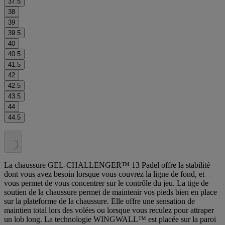
37.5
38
39
39.5
40
40.5
41.5
42
42.5
43.5
44
44.5
.
.
.
La chaussure GEL-CHALLENGER™ 13 Padel offre la stabilité
dont vous avez besoin lorsque vous couvrez la ligne de fond, et
vous permet de vous concentrer sur le contrôle du jeu. La tige de
soutien de la chaussure permet de maintenir vos pieds bien en place
sur la plateforme de la chaussure. Elle offre une sensation de
maintien total lors des volées ou lorsque vous reculez pour attraper
un lob long. La technologie WINGWALL™ est placée sur la paroi