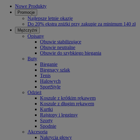
Nowe Produkty
Promocje
Najlepsze letnie okazje
Do 20% ekstra zniżki przy zakupie za minimum 140 zł
Mężczyźni
Opisany
Obuwie stabilizujące
Obuwie neutralne
Obuwie do szybkiego biegania
Buty
Bieganie
Biegnący szlak
Tenis
Halowych
SportStyle
Odzież
Koszule z krótkim rękawem
Koszule z długim rękawem
Kurtki
Rajstopy i legginsy
Szorty
Spodnie
Akcesoria
Nakrycia głowy