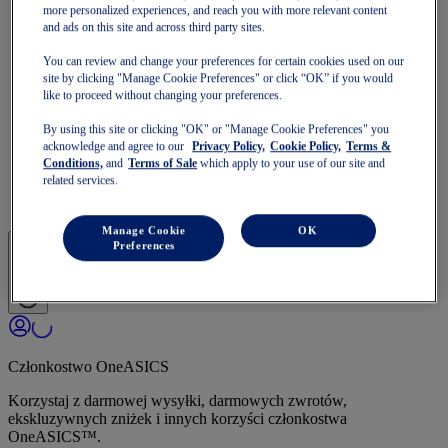
GT-1000
more personalized experiences, and reach you with more relevant content
Biegać szybciej
and ads on this site and across third party sites.
NOVABLAST
DYNABLAST
You can review and change your preferences for certain cookies used on our
NOOSA
site by clicking "Manage Cookie Preferences" or click “OK” if you would
like to proceed without changing your preferences.
Biegnący szlak
GEL-VENTURE
By using this site or clicking "OK" or "Manage Cookie Preferences" you
GEL-TRABUCO
acknowledge and agree to our
Privacy Policy,
Cookie Policy,
Terms &
GEL-SONOMA
Conditions,
and
Terms of Sale
which apply to your use of our site and
SportStyle
related services.
GEL-QUANTUM
JAPAN S
Manage Cookie
OK
Preferences
Członkostwo OneASICS
Korzystaj z darmowej wysyłki, darmowych zwrotów,
ekskluzywnych zniżek i innych korzyści członkostwa
OneASICS™.