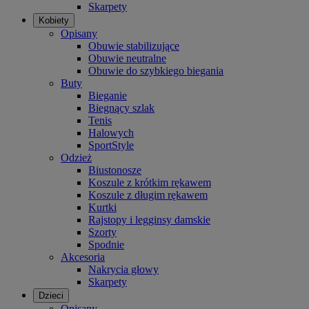
Skarpety
Kobiety
Opisany
Obuwie stabilizujące
Obuwie neutralne
Obuwie do szybkiego biegania
Buty
Bieganie
Biegnący szlak
Tenis
Halowych
SportStyle
Odzież
Biustonosze
Koszule z krótkim rękawem
Koszule z długim rękawem
Kurtki
Rajstopy i legginsy damskie
Szorty
Spodnie
Akcesoria
Nakrycia głowy
Skarpety
Dzieci
Opisany