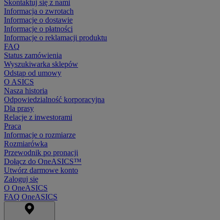
Skontaktuj się z nami
Informacja o zwrotach
Informacje o dostawie
Informacje o płatności
Informacje o reklamacji produktu
FAQ
Status zamówienia
Wyszukiwarka sklepów
Odstąp od umowy
O ASICS
Nasza historia
Odpowiedzialność korporacyjna
Dla prasy
Relacje z inwestorami
Praca
Informacje o rozmiarze
Rozmiarówka
Przewodnik po pronacji
Dołącz do OneASICS™
Utwórz darmowe konto
Zaloguj się
O OneASICS
FAQ OneASICS